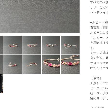
すべての天
サリーはど
ハンドメイ
●ルビー（
石言葉：
ルビーはコ
「ルビー」
を意味するラ
す。
また、古来
身を守り、
代ローマで
けたそうで
【素材】
天然石：ア
ビーズ：14
紐：ワック
留め具：ク