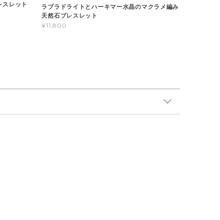
レスレット
ラブラドライトとハーキマー水晶のマクラメ編み
天然石ブレスレット
¥11,800