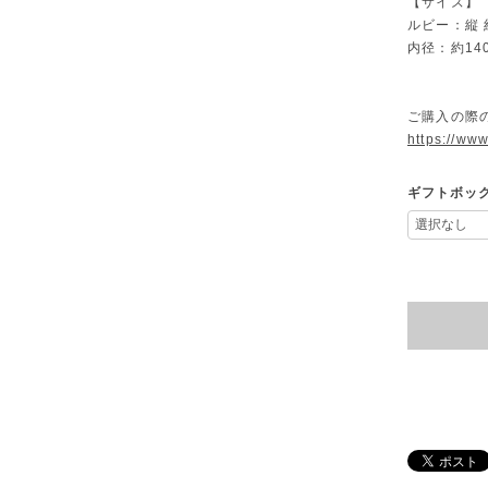
【サイズ】
ルビー：縦 
内径：約14
ご購入の際
https://www
ギフトボッ