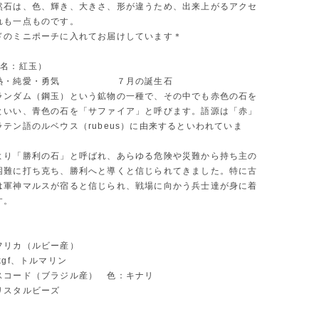
然石は、色、輝き、大きさ、形が違うため、出来上がるアクセ
れも一点ものです。
ドのミニポーチに入れてお届けしています＊
和名：紅玉）
情熱・純愛・勇気 ７月の誕生石
ランダム（鋼玉）という鉱物の一種で、その中でも赤色の石を
といい、青色の石を「サファイア」と呼びます。語源は「赤」
テン語のルベウス（rubeus）に由来するといわれていま
より「勝利の石」と呼ばれ、あらゆる危険や災難から持ち主の
困難に打ち克ち、勝利へと導くと信じられてきました。特に古
は軍神マルスが宿ると信じられ、戦場に向かう兵士達が身に着
す。
フリカ（ルビー産）
kgf、トルマリン
スコード（ブラジル産） 色：キナリ
リスタルビーズ