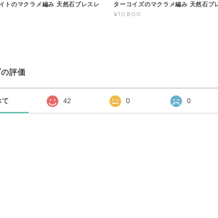
イトのマクラメ編み 天然石ブレスレ
ターコイズのマクラメ編み 天然石ブ
¥10,800
プの評価
べて
42
0
0