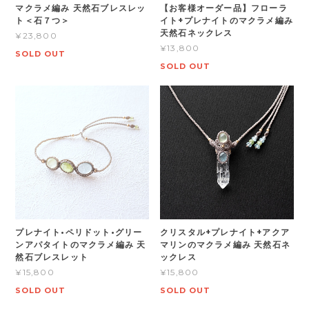
マクラメ編み 天然石ブレスレッ
【お客様オーダー品】フローラ
ト＜石７つ＞
イト+プレナイトのマクラメ編み
天然石ネックレス
¥23,800
¥13,800
SOLD OUT
SOLD OUT
プレナイト•ペリドット•グリー
クリスタル+プレナイト+アクア
ンアパタイトのマクラメ編み 天
マリンのマクラメ編み 天然石ネ
然石ブレスレット
ックレス
¥15,800
¥15,800
SOLD OUT
SOLD OUT