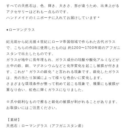
すべての天然石は、色、輝き、大きさ、形が違うため、出来上がる
アクセサリーはどれも一点ものです。
ハンドメイドのミニポーチに入れてお届けしています＊
●ローマングラス
紀元前から紀元後４世紀にローマ帝国領域で作られた古代ガラス
で、こちらの作品に使用したものは 約1200〜1700年前のアフガニ
スタンで出土したものです。
ガラスが地中に長年埋もれ、ガラス成分の珪酸や酸化アルミなどが
土中の鉄、銅、マグネシウムなどと化学変化を起こし被膜が付きま
す。これが＂ガラスの銀化＂と言われる現象です。銀化したガラス
は、光の当たり加減によって様々な色合いに変化します。
さまざまな環境条件が整って初めて起こる現象で、幾重にも被膜が
重なり合い、虹色に輝くガラスになりました。
※爪や鋭利なもので擦ると銀化の被膜が剥がれることがあります。
お取扱いにはご注意ください。
【素材】
天然石：ローマングラス（アフガニスタン産）