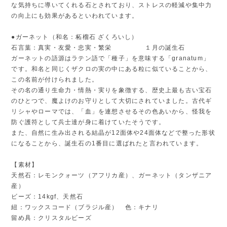
な気持ちに導いてくれる石とされており、ストレスの軽減や集中力
の向上にも効果があるといわれています。
●ガーネット（和名：柘榴石 ざくろいし）
石言葉：真実・友愛・忠実・繁栄 １月の誕生石
ガーネットの語源はラテン語で「種子」を意味する「granatum」
です。和名と同じくザクロの実の中にある粒に似ていることから、
この名前が付けられました。
その名の通り生命力・情熱・実りを象徴する、歴史上最も古い宝石
のひとつで、魔よけのお守りとして大切にされていました。古代ギ
リシャやローマでは、「血」を連想させるその色あいから、怪我を
防ぐ護符として兵士達が身に着けていたそうです。
また、自然に生み出される結晶が12面体や24面体などで整った形状
になることから、誕生石の1番目に選ばれたと言われています。
【素材】
天然石：レモンクォーツ（アフリカ産）、ガーネット（タンザニア
産）
ビーズ：14kgf、天然石
紐：ワックスコード（ブラジル産） 色：キナリ
留め具：クリスタルビーズ