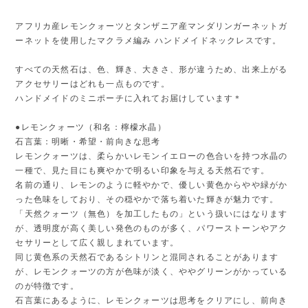
アフリカ産レモンクォーツとタンザニア産マンダリンガーネットガ
ーネットを使用したマクラメ編み ハンドメイドネックレスです。
すべての天然石は、色、輝き、大きさ、形が違うため、出来上がる
アクセサリーはどれも一点ものです。
ハンドメイドのミニポーチに入れてお届けしています＊
●レモンクォーツ（和名：檸檬水晶）
石言葉：明晰・希望・前向きな思考
レモンクォーツは、柔らかいレモンイエローの色合いを持つ水晶の
一種で、見た目にも爽やかで明るい印象を与える天然石です。
名前の通り、レモンのように軽やかで、優しい黄色からやや緑がか
った色味をしており、その穏やかで落ち着いた輝きが魅力です。
「天然クォーツ（無色）を加工したもの」という扱いにはなります
が、透明度が高く美しい発色のものが多く、パワーストーンやアク
セサリーとして広く親しまれています。
同じ黄色系の天然石であるシトリンと混同されることがあります
が、レモンクォーツの方が色味が淡く、ややグリーンがかっている
のが特徴です。
石言葉にあるように、レモンクォーツは思考をクリアにし、前向き