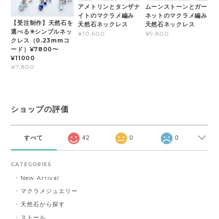
アメトリンとタンザナ
ムーンストーンとガー
イトのマクラメ編み
ネットのマクラメ編み
【受注制作】天然石を
天然石ネックレス
天然石ネックレス
選べる✳︎シンプルネッ
¥10,600
¥9,800
クレス（0.23mmコ
ード）¥7800〜
¥11000
¥7,800
ショップの評価
すべて
42
0
0
CATEGORIES
New Arrival
マクラメジュエリー
天然石から探す
ストール