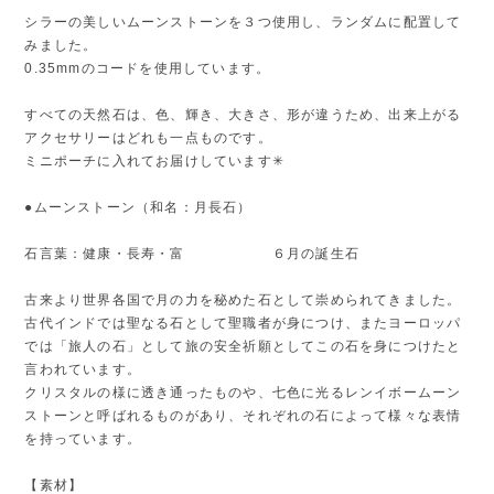
シラーの美しいムーンストーンを３つ使用し、ランダムに配置して
みました。
0.35mmのコードを使用しています。
すべての天然石は、色、輝き、大きさ、形が違うため、出来上がる
アクセサリーはどれも一点ものです。
ミニポーチに入れてお届けしています✳︎
●ムーンストーン（和名：月長石）
石言葉：健康・長寿・富 ６月の誕生石
古来より世界各国で月の力を秘めた石として崇められてきました。
古代インドでは聖なる石として聖職者が身につけ、またヨーロッパ
では「旅人の石」として旅の安全祈願としてこの石を身につけたと
言われています。
クリスタルの様に透き通ったものや、七色に光るレンイボームーン
ストーンと呼ばれるものがあり、それぞれの石によって様々な表情
を持っています。
【素材】