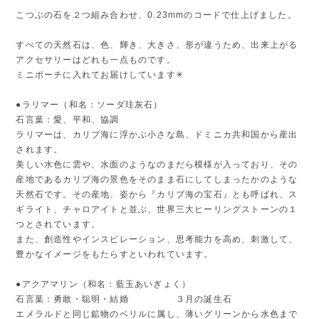
こつぶの石を２つ組み合わせ、0.23mmのコードで仕上げました。
すべての天然石は、色、輝き、大きさ、形が違うため、出来上がる
アクセサリーはどれも一点ものです。
ミニポーチに入れてお届けしています✳︎
●ラリマー（和名：ソーダ珪灰石）
石言葉：愛、平和、協調
ラリマーは、カリブ海に浮かぶ小さな島、ドミニカ共和国から産出
されます。
美しい水色に雲や、水面のようなのまだら模様が入っており、その
産地であるカリブ海の景色をそのまま石にしてしまったかのような
天然石です。その産地、姿から『カリブ海の宝石』とも呼ばれ、ス
ギライト、チャロアイトと並ぶ、世界三大ヒーリングストーンの１
つとされています。
また、創造性やインスピレーション、思考能力を高め、刺激して、
豊かなイメージをもたらすといわれています。
●アクアマリン（和名：藍玉あいぎょく）
石言葉：勇敢・聡明・結婚 ３月の誕生石
エメラルドと同じ鉱物のベリルに属し、薄いグリーンから水色まで