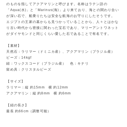
のものを指してアクアマリンと呼びます。名称はラテン語の
「Aqua(水)」と「Marinus(海)」より来ており、海との関わり合い
が深い石で、船乗りたちは安全な航海のお守りにしたそうです。
エジプトの王家の墓からも見つかっていることから、人々とはかな
り古い時代から密接に関わった宝石であり、マリーアントワネット
がダイヤモンドと同じくらい愛した石であることで有名です。
【素材】
天然石：ラリマー（ドミニカ産）、アクアマリン（ブラジル産）
ビーズ：14kgf
紐：ワックスコード（ブラジル産） 色：キナリ
留め具：クリスタルビーズ
【サイズ】
ラリマー：縦 約15mm 横 約12mm
アクアマリン：縦 約8mm 横 約6mm
【紐の長さ】
最長 約66cm（調整可能）