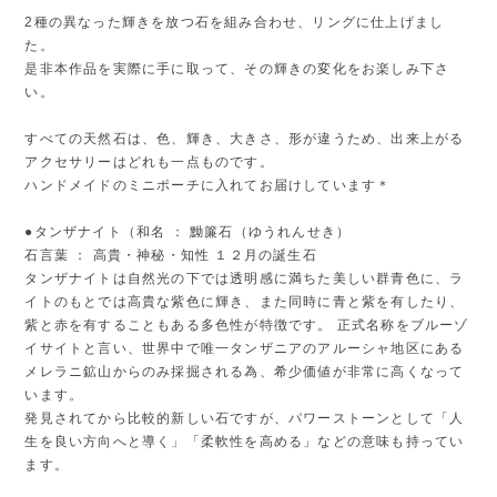
2種の異なった輝きを放つ石を組み合わせ、リングに仕上げまし
た。
是非本作品を実際に手に取って、その輝きの変化をお楽しみ下さ
い。
すべての天然石は、色、輝き、大きさ、形が違うため、出来上がる
アクセサリーはどれも一点ものです。
ハンドメイドのミニポーチに入れてお届けしています＊
●タンザナイト（和名 ： 黝簾石（ゆうれんせき）
石言葉 ： 高貴・神秘・知性 １２月の誕生石
タンザナイトは自然光の下では透明感に満ちた美しい群青色に、ラ
イトのもとでは高貴な紫色に輝き、また同時に青と紫を有したり、
紫と赤を有することもある多色性が特徴です。 正式名称をブルーゾ
イサイトと言い、世界中で唯一タンザニアのアルーシャ地区にある
メレラニ鉱山からのみ採掘される為、希少価値が非常に高くなって
います。
発見されてから比較的新しい石ですが、パワーストーンとして「人
生を良い方向へと導く」「柔軟性を高める」などの意味も持ってい
ます。