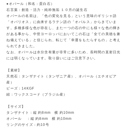
●オパール（和名：蛋白石）
石言葉：創造・活力・純粋無垢 １０月の誕生石
オパールの名前は、「色の変化を見る」という意味のギリシャ語
「オパリオス」に由来するラテン語の「オパルス」からきていま
す。多種多様な色が存在し、また一つの石の中にも様々な色の輝き
がある事から、中世ヨーロッパにおいてこの石は「全ての美徳を兼
ね備えている」と信じられ、転じて「幸運をもたらすもの」と考え
られてきました。
なお、オパールは水分含有量が非常に多いため、長時間の直射日光
には弱くなっています。取り扱いにはご注意下さい。
【素材】
天然石：タンザナイト（タンザニア産）、オパール（エチオピア
産）
ビーズ：14KGF
紐：ワックスコード（ブラジル産）
【サイズ】
タンザナイト：縦 約8mm 横 約10mm
オパール ：縦 約8mm 横 約10mm
リングのサイズ：約10号