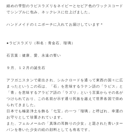
細めの雫型のラピスラズリをネイビーとセピア色のワックスコード
でシンプルに包み、ネックレスに仕上げました。
ハンドメイドのミニポーチに入れてお届けしています＊
●ラピスラズリ（和名：青金石、瑠璃）
石言葉：健康、愛、永遠の誓い
９月、１２月の誕生石
アフガニスタンで産出され、シルクロードを通って東西の国々に広
まったというこの石は、「石」を意味するラテン語の「ラピス」と
「青」を意味するアラビア語の「ラズリ」という言葉からその名が
つけられており、この名前が示す通り民族を越えて世界各国で崇め
られてきました。
日本でも極楽浄土を飾る「七宝」の一つ「瑠璃」と呼ばれ、幸運の
お守りとして珍重されています。
また、フェルメールの「真珠の耳飾りの少女」と題された青いター
バンを巻いた少女の絵の顔料としても有名です。