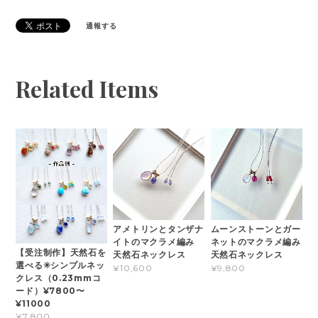
通報する
Related Items
アメトリンとタンザナ
ムーンストーンとガー
イトのマクラメ編み
ネットのマクラメ編み
【受注制作】天然石を
天然石ネックレス
天然石ネックレス
選べる✳︎シンプルネッ
¥10,600
¥9,800
クレス（0.23mmコ
ード）¥7800〜
¥11000
¥7,800