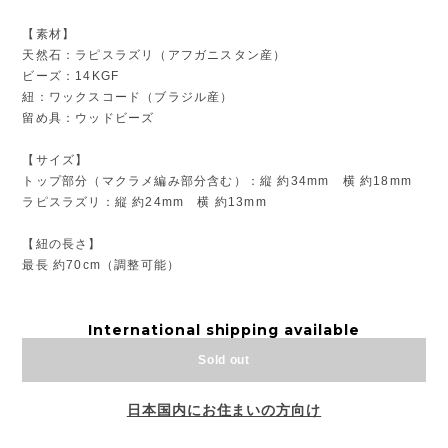
【素材】
天然石：ラピスラズリ（アフガニスタン産）
ビーズ：14KGF
紐：ワックスコード（ブラジル産）
留め具：ウッドビーズ
【サイズ】
トップ部分（マクラメ編み部分含む）：縦 約34mm 横 約18mm
ラピスラズリ：縦 約24mm 横 約13mm
【紐の長さ】
最長 約70cm（調整可能）
International shipping available
Sold out
日本国内にお住まいの方向け