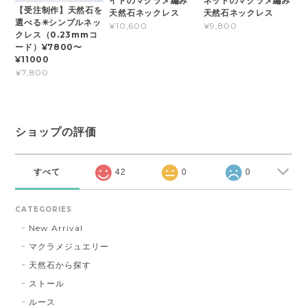
イトのマクラメ編み
ネットのマクラメ編み
【受注制作】天然石を
天然石ネックレス
天然石ネックレス
選べる✳︎シンプルネッ
¥10,600
¥9,800
クレス（0.23mmコ
ード）¥7800〜
¥11000
¥7,800
ショップの評価
すべて
42
0
0
CATEGORIES
New Arrival
マクラメジュエリー
天然石から探す
ストール
ルース