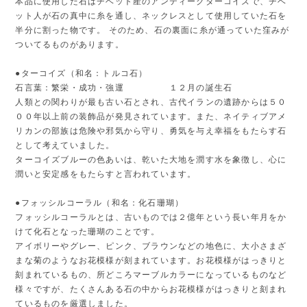
本品に使用した石はチベット産のアンティークターコイズで、チベ
ット人が石の真中に糸を通し、ネックレスとして使用していた石を
半分に割った物です。 そのため、石の裏面に糸が通っていた窪みが
ついてるものがあります。
●ターコイズ（和名：トルコ石）
石言葉：繁栄・成功・強運 １２月の誕生石
人類との関わりが最も古い石とされ、古代イランの遺跡からは５０
００年以上前の装飾品が発見されています。また、ネイティブアメ
リカンの部族は危険や邪気から守り、勇気を与え幸福をもたらす石
として考えていました。
ターコイズブルーの色あいは、乾いた大地を潤す水を象徴し、心に
潤いと安定感をもたらすと言われています。
●フォッシルコーラル（和名：化石珊瑚）
フォッシルコーラルとは、古いものでは２億年という長い年月をか
けて化石となった珊瑚のことです。
アイボリーやグレー、ピンク、ブラウンなどの地色に、大小さまざ
まな菊のようなお花模様が刻まれています。お花模様がはっきりと
刻まれているもの、所どころマーブルカラーになっているものなど
様々ですが、たくさんある石の中からお花模様がはっきりと刻まれ
ているものを厳選しました。