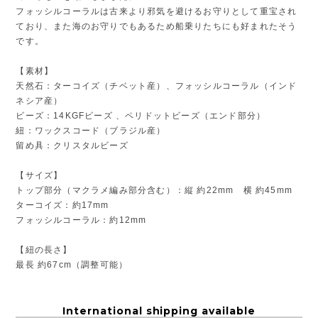
フォッシルコーラルは古来より邪気を避けるお守りとして重宝され
ており、また海のお守りでもあるため船乗りたちにも好まれたそう
です。
【素材】
天然石：ターコイズ（チベット産）、フォッシルコーラル（インド
ネシア産）
ビーズ：14KGFビーズ 、ペリドットビーズ（エンド部分）
紐：ワックスコード（ブラジル産）
留め具：クリスタルビーズ
【サイズ】
トップ部分（マクラメ編み部分含む）：縦 約22mm 横 約45mm
ターコイズ：約17mm
フォッシルコーラル：約12mm
【紐の長さ】
最長 約67cm（調整可能）
International shipping available