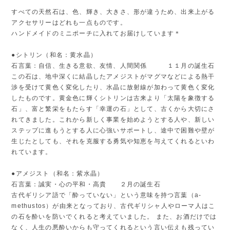
すべての天然石は、色、輝き、大きさ、形が違うため、出来上がる
アクセサリーはどれも一点ものです。
ハンドメイドのミニポーチに入れてお届けしています＊
●シトリン（和名：黄水晶）
石言葉：自信、生きる意欲、友情、人間関係 １１月の誕生石
この石は、地中深くに結晶したアメジストがマグマなどによる熱干
渉を受けて黄色く変化したり、水晶に放射線が加わって黄色く変化
したものです。黄金色に輝くシトリンは古来より「太陽を象徴する
石」、富と繁栄をもたらす「幸運の石」として、古くから大切にさ
れてきました。これから新しく事業を始めようとする人や、新しい
ステップに進もうとする人に心強いサポートし、途中で困難や壁が
生じたとしても、それを克服する勇気や知恵を与えてくれるといわ
れています。
●アメジスト（和名：紫水晶）
石言葉：誠実・心の平和・高貴 ２月の誕生石
古代ギリシア語で「酔っていない」という意味を持つ言葉（a-
methustos）が由来となっており、古代ギリシャ人やローマ人はこ
の石を酔いを防いでくれると考えていました。 また、お酒だけでは
なく、人生の悪酔いからも守ってくれるという言い伝えも残ってい