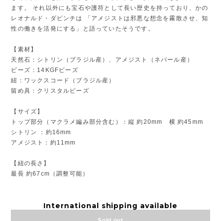
ます。 それ以外にも宝石や護符として長い歴史を持っており、かの
レオナルド・ダビンチは 「アメジストは邪悪な想念を霧散させ、知
性の働きを活発にする」と語っていたそうです。
【素材】
天然石：シトリン（ブラジル産）、アメジスト（ネパール産）
ビーズ：14KGFビーズ
紐：ワックスコード（ブラジル産）
留め具：クリスタルビーズ
【サイズ】
トップ部分（マクラメ編み部分含む）：縦 約20mm 横 約45mm
シトリン ：約16mm
アメジスト：約11mm
【紐の長さ】
最長 約67cm（調整可能）
International shipping available
Sold out