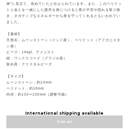
神"に見立て、崇めていたと伝えられています。また、このペリドッ
トと金とを一緒にした護符を身につけると夜の不安や恐れを取り除
き、ネガティブなエネルギーから身を守ってくれるともいわれてい
ました。
【素材】
天然石：ムーンストーン（インド産）、ペリドット（アフガニスタ
ン産）
ビーズ：14kgf、アメジスト
紐：ワックスコード（ブラジル産）
留め具：クリスタルビーズ
【サイズ】
ムーンストーン：約14mm
ペリドット：約10mm
内径：約130〜230mm（調整可能）
International shipping available
Sold out