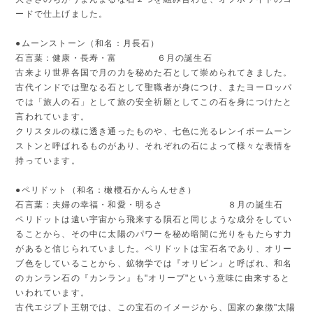
ードで仕上げました。
●ムーンストーン（和名：月長石）
石言葉：健康・長寿・富 ６月の誕生石
古来より世界各国で月の力を秘めた石として崇められてきました。
古代インドでは聖なる石として聖職者が身につけ、またヨーロッパ
では「旅人の石」として旅の安全祈願としてこの石を身につけたと
言われています。
クリスタルの様に透き通ったものや、七色に光るレンイボームーン
ストンと呼ばれるものがあり、それぞれの石によって様々な表情を
持っています。
●ペリドット（和名：橄欖石かんらんせき）
石言葉：夫婦の幸福・和愛・明るさ ８月の誕生石
ペリドットは遠い宇宙から飛来する隕石と同じような成分をしてい
ることから、その中に太陽のパワーを秘め暗闇に光りをもたらす力
があると信じられていました。ペリドットは宝石名であり、オリー
ブ色をしていることから、鉱物学では『オリビン』と呼ばれ、和名
のカンラン石の『カンラン』も"オリーブ"という意味に由来すると
いわれています。
古代エジプト王朝では、この宝石のイメージから、国家の象徴"太陽