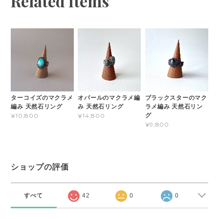
Related Items
ターコイズのマクラメ
オパールのマクラメ編
ブラックスターのマク
編み 天然石リング
み 天然石リング
ラメ編み 天然石リン
グ
¥10,800
¥14,800
¥9,800
ショップの評価
すべて
42
0
0