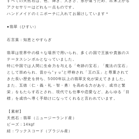
すべての天然石は、色、輝き、大きさ、形が違うため、出来上がる
アクセサリーはどれも一点ものです。
ハンドメイドのミニポーチに入れてお届けしています＊
●翡翠（ひすい）
石言葉：知恵とやすらぎ
翡翠は世界中の様々な場所で用いられ、多くの国で王族や貴族のス
テータスシンボルとなっていました。
特に中国では人間に生命力を与える「奇跡の宝石」「魔法の宝石」
として崇められ、昔から“ｙｕ”と呼称され「王の玉」と尊重されて
きた長い歴史を持ち、5000年以上の翡翠文化が栄えてきました。
また、五徳〈仁・義・礼・智・勇〉を高める力があり、成功と繁
栄」をもたらす石とされ、現代でも仕事や恋愛など、あらゆる「目
標」を成功へ導く手助けになってくれると言われています。
【素材】
天然石：翡翠（ニュージーランド産）
ビーズ：14kgf
紐：ワックスコード（ブラジル産）