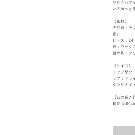
発見されて
い方向へと
【素材】
天然石：ラ
産）
ビーズ：14
紐：ワック
留め具：ク
【サイズ】
トップ部分（
ラブラドライ
タンザナイト
【紐の長さ
最長 約80