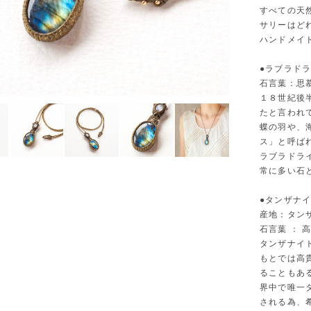
すべての天
サリーはど
ハンドメイ
●ラブラド
石言葉：思
１８世紀後
たと言われ
蝶の羽や、
ス」と呼ば
ラブラドラ
常に多い石
●タンザナイ
産地：タン
石言葉 ： 
タンザナイ
もとでは高
ることもあ
界中で唯一
される為、