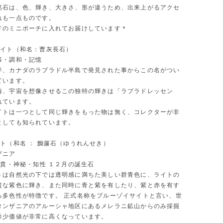
然石は、色、輝き、大きさ、形が違うため、出来上がるアクセ
れも一点ものです。
ドのミニポーチに入れてお届けしています＊
ライト（和名：曹灰長石）
慕・調和・記憶
半、カナダのラブラドル半島で発見された事からこの名がつい
ています。
海、宇宙を想像させるこの独特の輝きは「ラブラドレッセン
れています。
イトは一つとして同じ輝きをもった物は無く、コレクターが非
としても知られています。
ト（和名 ： 黝簾石（ゆうれんせき）
ザニア
高貴・神秘・知性 １２月の誕生石
トは自然光の下では透明感に満ちた美しい群青色に、ライトの
貴な紫色に輝き、また同時に青と紫を有したり、紫と赤を有す
る多色性が特徴です。 正式名称をブルーゾイサイトと言い、世
タンザニアのアルーシャ地区にあるメレラニ鉱山からのみ採掘
希少価値が非常に高くなっています。