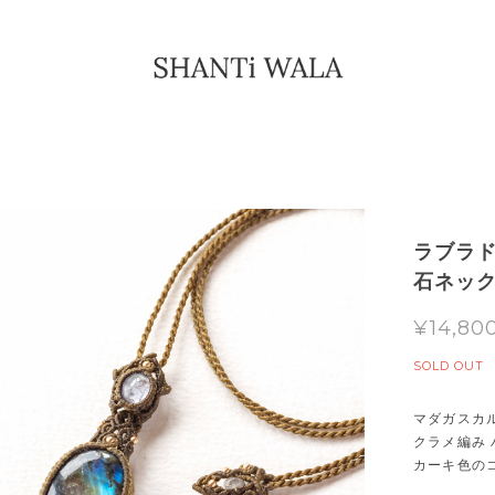
ラブラド
石ネッ
¥14,80
SOLD OUT
マダガスカ
クラメ編み
カーキ色の