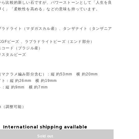
から比較的新しい石ですが、パワーストーンとして「人生を良
導く」「柔軟性を高める」などの意味も持っています。
ブラドライト（マダガスカル産）、タンザナイト（タンザニア
KGFビーズ 、ラブラドライトビーズ（エンド部分）
スコード（ブラジル産）
リスタルビーズ
マクラメ編み部分含む）：縦 約53mm 横 約20mm
ト：縦 約26mm 横 約19mm
：縦 約9mm 横 約7mm
】
cm（調整可能）
International shipping available
Sold out