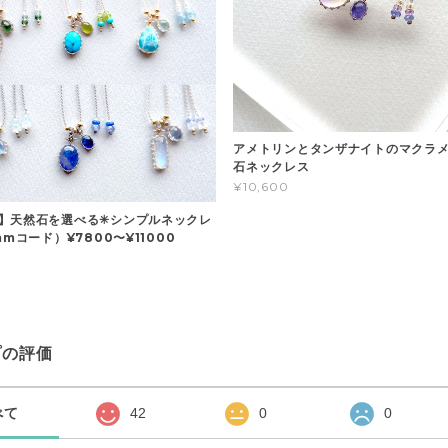
アメトリンとタンザナイトのマクラメ
石ネックレス
¥10,600
】天然石を選べる✳︎シンプルネックレ
mmコード）¥7800〜¥11000
プの評価
べて
42
0
0