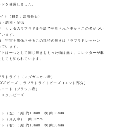
ードを使用しました。
ライト（和名：曹灰長石）
慕・調和・記憶
半、カナダのラブラドル半島で発見された事からこの名がつい
ています。
海、宇宙を想像させるこの独特の輝きは「ラブラドレッセン
れています。
イトは一つとして同じ輝きをもった物は無く、コレクターが非
としても知られています。
ブラドライト（マダガスカル産）
KGFビーズ 、ラブラドライトビーズ（エンド部分）
スコード（ブラジル産）
リスタルビーズ
ト（左）：縦 約13mm 横 約18mm
イト（真ん中）：約13mm
ト（右）：縦 約13mm 横 約18mm