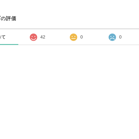
プの評価
べて
42
0
0