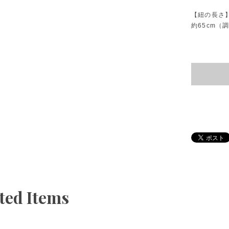
【紐の長さ
約65cm（
ted Items