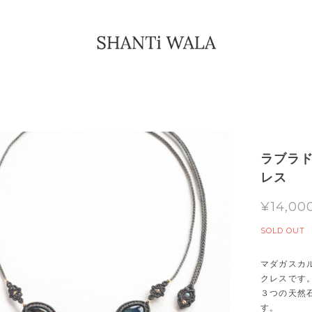
ラブラド
レス
¥14,00
SOLD OUT
マダガスカ
クレスです
３つの天然
す。