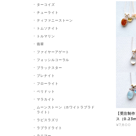
ターコイズ
チューライト
ティファニーストーン
トムソナイト
トルマリン
翡翠
ファイヤーアゲート
フォッシルコーラル
ブラックスター
プレナイト
フローライト
ペリドット
マラカイト
ムーンストーン（ホワイトラブラド
ライト）
【受注制作
ス（0.23
ラピスラズリ
¥7,800
ラブラドライト
ラリマー