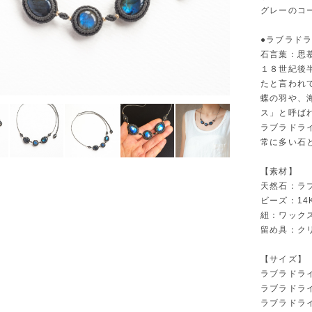
グレーのコ
●ラブラド
石言葉：思
１８世紀後
たと言われ
蝶の羽や、
ス」と呼ば
ラブラドラ
常に多い石
【素材】
天然石：ラ
ビーズ：14
紐：ワック
留め具：ク
【サイズ】
ラブラドライ
ラブラドラ
ラブラドライ