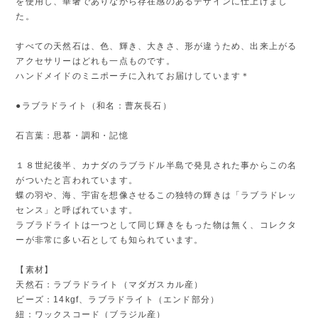
を使用し、華奢でありながら存在感のあるデザインに仕上げまし
た。
すべての天然石は、色、輝き、大きさ、形が違うため、出来上がる
アクセサリーはどれも一点ものです。
ハンドメイドのミニポーチに入れてお届けしています＊
●ラブラドライト（和名：曹灰長石）
石言葉：思慕・調和・記憶
１８世紀後半、カナダのラブラドル半島で発見された事からこの名
がついたと言われています。
蝶の羽や、海、宇宙を想像させるこの独特の輝きは「ラブラドレッ
センス」と呼ばれています。
ラブラドライトは一つとして同じ輝きをもった物は無く、コレクタ
ーが非常に多い石としても知られています。
【素材】
天然石：ラブラドライト（マダガスカル産）
ビーズ：14kgf、ラブラドライト（エンド部分）
紐：ワックスコード（ブラジル産）