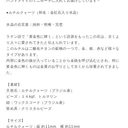
ハンドメイドのミニポーチに入れてお届けしています＊
●ルチルクォーツ（和名：金紅石入り水晶）
水晶の石言葉：純粋・明晰・完璧
ラテン語で「黄金色に輝く」という語源をもったこの石は、古くよ
り人々に愛されてきたと伝えられています。
このルチルは二酸化チタンの鉱物の一つで、金、銀、赤など様々な
タイプがあります。
内部に金色の線が入っていることから金銭を呼び込むとされ、特に
黄金色に輝くものは金運のお守りとして古くから珍重されてきまし
た。
【素材】
天然石：ルチルクォーツ（ブラジル産）
ビーズ：１４kgf、トルマリン
紐：ワックスコード（ブラジル産）
留め具：クリスタルビーズ
【サイズ】
ルチルクォーツ：縦 約11mm 横 約11mm