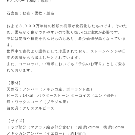
●アンバー（和名：琥珀）
石言葉：歓喜・柔軟・創造
およそ３,０００万年前の松類の樹液が化石化したものです。そのた
め、柔らかく傷がつきやすいので取り扱いには注意が必要です。
中には昆虫や植物を含んだものもあり、希少価値が高くなっていま
す。
世界中で古代より護符として珍重されており、ストーンヘンジや日
本の古墳からも出土したとされています。
また、ヨーロッパ、中南米においても「子供のお守り」として愛さ
れております。
【素材】
天然石：アンバー（メキシコ産、ポーランド産）
ビーズ：14kgf、パウダーストーン ターコイズ（エンド部分）
紐：ワックスコード（ブラジル産）
留め具：クリスタルビーズ
【サイズ】
トップ部分（マクラメ編み部分含む）：縦 約25mm 横 約32mm
メキシカンアンバー（イエロー）：約14mm