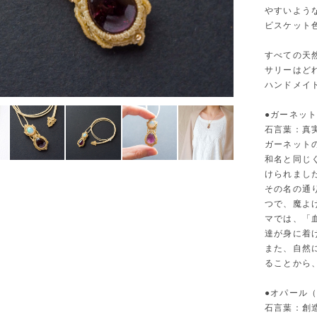
やすいよう
ビスケット
すべての天
サリーはど
ハンドメイ
●ガーネッ
石言葉：
ガーネットの
和名と同じ
けられまし
その名の通
つで、魔よ
マでは、「
達が身に着
また、自然
ることから
●オパール
石言葉：創