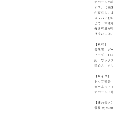
オパールの
オス」に由
が存在し、
ロッパにお
じて「幸運
分含有量が
り扱いには
【素材】
天然石：ガ
ビーズ：14k
紐：ワック
留め具：ク
【サイズ】
トップ部分（
ガーネット：
オパール：縦
【紐の長さ
最長 約70