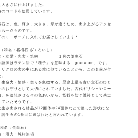
な大きさに仕上げました。
色のコードを使用しています。
然石は、色、輝き、大きさ、形が違うため、出来上がるアクセ
れも一点ものです。
ドのミニポーチに入れてお届けしています＊
ト（和名：柘榴石 ざくろいし）
真実・友愛・忠実・繁栄 １月の誕生石
語源はラテン語で「種子」を意味する「granatum」です。
くザクロの実の中にある粒に似ていることから、この名前が付
た。
り生命力・情熱・実りを象徴する、歴史上最も古い宝石のひと
けのお守りとして大切にされていました。古代ギリシャやロー
血」を連想させるその色あいから、怪我を防ぐ護符として兵士
けていたそうです。
に生み出される結晶が12面体や24面体などで整った形状にな
、誕生石の1番目に選ばれたと言われています。
（和名：蛋白石）
造・活力・純粋無垢