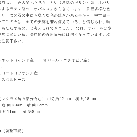
名前は、「色の変化を見る」という意味のギリシャ語「オパリ
来するラテン語の「オパルス」からきています。多種多様な色
また一つの石の中にも様々な色の輝きがある事から、中世ヨー
いてこの石は「全ての美徳を兼ね備えている」と信じられ、転
をもたらすもの」と考えられてきました。 なお、オパールは水
非常に多いため、長時間の直射日光には弱くなっています。取
ご注意下さい。
ーネット（インド産） 、オパール（エチオピア産）
gf
スコード（ブラジル産）
リスタルビーズ
マクラメ編み部分含む）：縦 約42mm 横 約18mm
縦 約16mm 横 約12mm
 約11mm 横 約8mm
】
cm（調整可能）