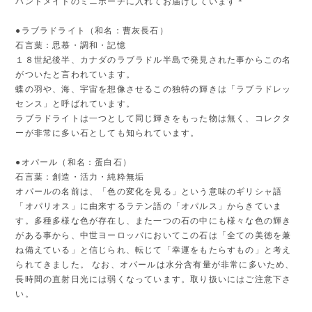
ハンドメイドのミニポーチに入れてお届けしています＊
●ラブラドライト（和名：曹灰長石）
石言葉：思慕・調和・記憶
１８世紀後半、カナダのラブラドル半島で発見された事からこの名
がついたと言われています。
蝶の羽や、海、宇宙を想像させるこの独特の輝きは「ラブラドレッ
センス」と呼ばれています。
ラブラドライトは一つとして同じ輝きをもった物は無く、コレクタ
ーが非常に多い石としても知られています。
●オパール（和名：蛋白石）
石言葉：創造・活力・純粋無垢
オパールの名前は、「色の変化を見る」という意味のギリシャ語
「オパリオス」に由来するラテン語の「オパルス」からきていま
す。多種多様な色が存在し、また一つの石の中にも様々な色の輝き
がある事から、中世ヨーロッパにおいてこの石は「全ての美徳を兼
ね備えている」と信じられ、転じて「幸運をもたらすもの」と考え
られてきました。 なお、オパールは水分含有量が非常に多いため、
長時間の直射日光には弱くなっています。取り扱いにはご注意下さ
い。