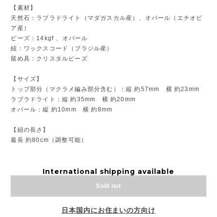
【素材】
天然石：ラブラドライト（マダガスカル産）、オパール（エチオピ
ア産）
ビーズ：14kgf 、オパール
紐：ワックスコード（ブラジル産）
留め具：クリスタルビーズ
【サイズ】
トップ部分（マクラメ編み部分含む）：縦 約57mm 横 約23mm
ラブラドライト：縦 約35mm 横 約20mm
オパール：縦 約10mm 横 約8mm
【紐の長さ】
最長 約80cm（調整可能）
International shipping available
Sold out
日本国内にお住まいの方向け