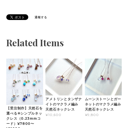
通報する
Related Items
アメトリンとタンザナ
ムーンストーンとガー
イトのマクラメ編み
ネットのマクラメ編み
【受注制作】天然石を
天然石ネックレス
天然石ネックレス
選べる✳︎シンプルネッ
¥10,600
¥9,800
クレス（0.23mmコ
ード）¥7800〜