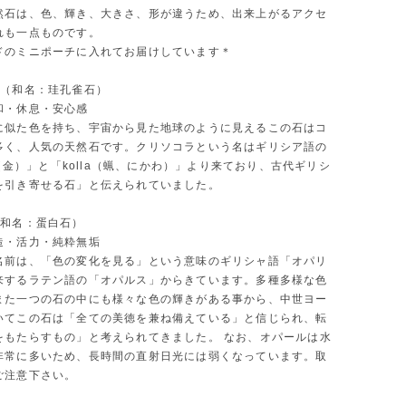
然石は、色、輝き、大きさ、形が違うため、出来上がるアクセ
れも一点ものです。
ドのミニポーチに入れてお届けしています＊
ラ（和名：珪孔雀石）
和・休息・安心感
に似た色を持ち、宇宙から見た地球のように見えるこの石はコ
多く、人気の天然石です。クリソコラという名はギリシア語の
os（金）」と「kolla（蝋、にかわ）」より来ており、古代ギリシ
を引き寄せる石」と伝えられていました。
（和名：蛋白石）
造・活力・純粋無垢
名前は、「色の変化を見る」という意味のギリシャ語「オパリ
来するラテン語の「オパルス」からきています。多種多様な色
また一つの石の中にも様々な色の輝きがある事から、中世ヨー
いてこの石は「全ての美徳を兼ね備えている」と信じられ、転
をもたらすもの」と考えられてきました。 なお、オパールは水
非常に多いため、長時間の直射日光には弱くなっています。取
ご注意下さい。