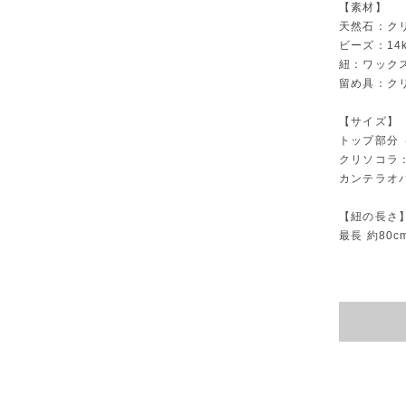
【素材】
天然石：ク
ビーズ：14
紐：ワック
留め具：ク
【サイズ】
トップ部分（
クリソコラ：
カンテラオパ
【紐の長さ
最長 約80