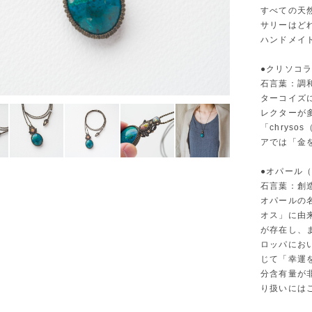
すべての天
サリーはど
ハンドメイ
●クリソコ
石言葉：調
ターコイズ
レクターが
「chrys
アでは「金
●オパール
石言葉：創
オパールの
オス」に由
が存在し、
ロッパにお
じて「幸運
分含有量が
り扱いには