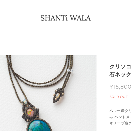
クリソコ
石ネッ
¥15,80
SOLD OUT
ペルー産ク
み ハンド
オリーブ色