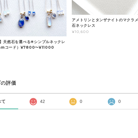
アメトリンとタンザナイトのマクラメ
石ネックレス
¥10,600
】天然石を選べる✳︎シンプルネックレ
mmコード）¥7800〜¥11000
プの評価
べて
42
0
0