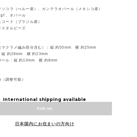
リソコラ（ぺルー産）、カンテラオパール（メキシコ産）
kgf 、オパール
スコード（ブラジル産）
リスタルビーズ
マクラメ編み部分含む）：縦 約50mm 横 約25mm
縦 約28mm 横 約23mm
ール：縦 約10mm 横 約8mm
】
cm（調整可能）
International shipping available
Sold out
日本国内にお住まいの方向け