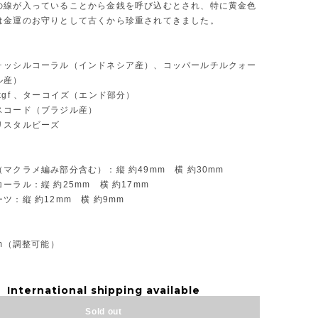
の線が入っていることから金銭を呼び込むとされ、特に黄金色
は金運のお守りとして古くから珍重されてきました。
ォッシルコーラル（インドネシア産）、コッパールチルクォー
ル産）
kgf 、ターコイズ（エンド部分）
スコード（ブラジル産）
リスタルビーズ
マクラメ編み部分含む）：縦 約49mm 横 約30mm
ーラル：縦 約25mm 横 約17mm
ツ：縦 約12mm 横 約9mm
】
cm（調整可能）
International shipping available
Sold out