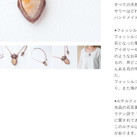
すべての天
サリーはど
ハンドメイ
●フォッシ
フォッシル
石となった
アイボリー
のようなお
もの、所ど
んある石の
た。
フォッシル
り、また海
●ルチルク
水晶の石言
ラテン語で
に愛されて
このルチル
があります