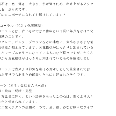
然石は、色、輝き、大きさ、形が違うため、出来上がるアクセ
れも一点ものです。
ドのミニポーチに入れてお届けしています＊
ルコーラル（和名：化石珊瑚）
コーラルとは、古いものでは２億年という長い年月をかけて化
珊瑚のことです。
やグレー、ピンク、ブラウンなどの地色に、大小さまざまな菊
花模様が刻まれています。お花模様がはっきりと刻まれている
ころマーブルカラーになっているものなど様々ですが、たくさ
中からお花模様がはっきりと刻まれているものを厳選しまし
コーラルは古来より邪気を避けるお守りとして重宝されてお
のお守りでもあるため船乗りたちにも好まれたそうです。
ォーツ（和名：金紅石入り水晶）
葉：純粋・明晰・完璧
「黄金色に輝く」という語源をもったこの石は、古くより人々
きたと伝えられています。
は二酸化チタンの鉱物の一つで、金、銀、赤など様々なタイプ
。