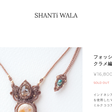
フォッ
クラメ編
¥16,80
SOLD OUT
インドネシ
を使用した
ミルクココ