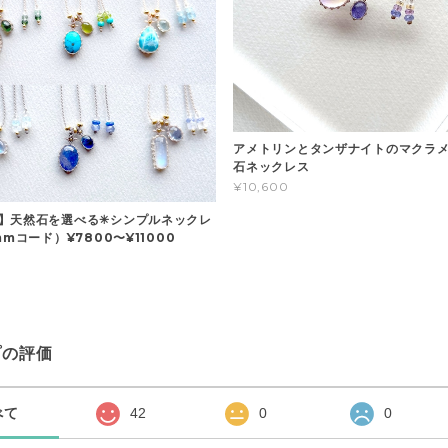
アメトリンとタンザナイトのマクラメ
石ネックレス
¥10,600
】天然石を選べる✳︎シンプルネックレ
mmコード）¥7800〜¥11000
プの評価
べて
42
0
0