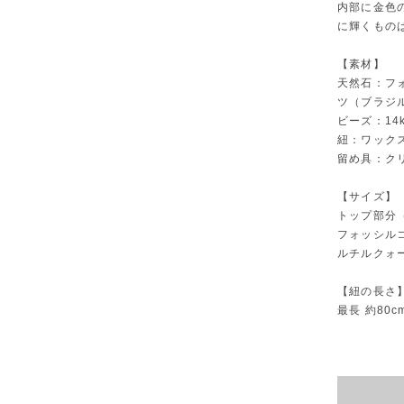
内部に金色
に輝くもの
【素材】
天然石：フ
ツ（ブラジ
ビーズ：14
紐：ワック
留め具：ク
【サイズ】
トップ部分（
フォッシルコ
ルチルクォー
【紐の長さ
最長 約80