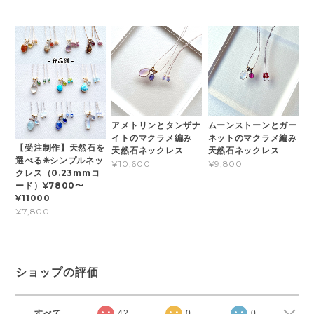
アメトリンとタンザナ
ムーンストーンとガー
イトのマクラメ編み
ネットのマクラメ編み
【受注制作】天然石を
天然石ネックレス
天然石ネックレス
選べる✳︎シンプルネッ
¥10,600
¥9,800
クレス（0.23mmコ
ード）¥7800〜
¥11000
¥7,800
ショップの評価
すべて
42
0
0