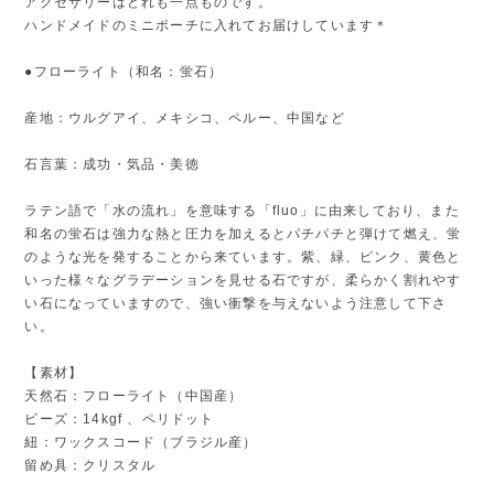
アクセサリーはどれも一点ものです。
ハンドメイドのミニポーチに入れてお届けしています＊
●フローライト（和名：蛍石）
産地：ウルグアイ、メキシコ、ペルー、中国など
石言葉：成功・気品・美徳
ラテン語で「水の流れ」を意味する「fluo」に由来しており、また
和名の蛍石は強力な熱と圧力を加えるとパチパチと弾けて燃え、蛍
のような光を発することから来ています。紫、緑、ピンク、黄色と
いった様々なグラデーションを見せる石ですが、柔らかく割れやす
い石になっていますので、強い衝撃を与えないよう注意して下さ
い。
【素材】
天然石：フローライト（中国産）
ビーズ：14kgf 、ペリドット
紐：ワックスコード（ブラジル産）
留め具：クリスタル