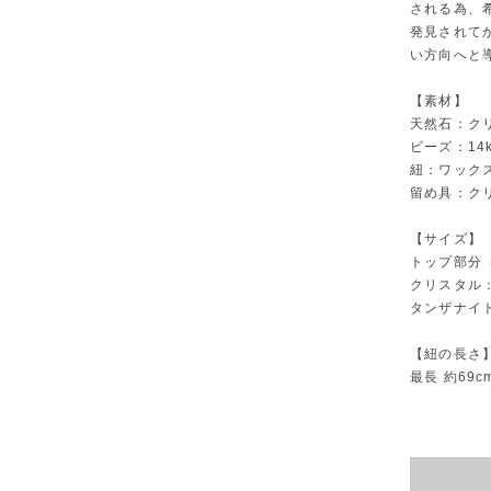
される為、
発見されて
い方向へと
【素材】
天然石：ク
ビーズ：14k
紐：ワック
留め具：ク
【サイズ】
トップ部分（
クリスタル：
タンザナイト
【紐の長さ
最長 約69c