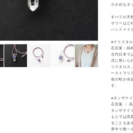
小さめなネ
すべての天
サリーはど
ハンドメイ
●クリスタ
石言葉：純
古代日本で
式に用いら
リスタロス
ーストラリ
色の蛇が水
す。
●タンザナイ
石言葉 
タンザナイ
もとでは高
ることもあ
界中で唯一