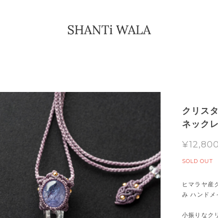
クリス
ネック
¥12,80
SOLD OUT
ヒマラヤ産
み ハンド
小振りなク