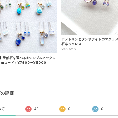
アメトリンとタンザナイトのマクラメ
石ネックレス
¥10,600
】天然石を選べる✳︎シンプルネックレ
mmコード）¥7800〜¥11000
プの評価
べて
42
0
0