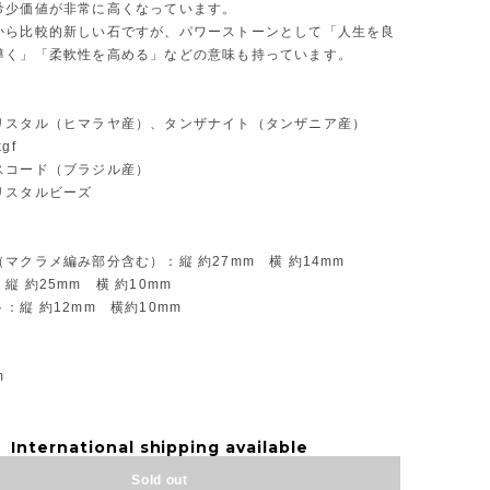
希少価値が非常に高くなっています。
から比較的新しい石ですが、パワーストーンとして「人生を良
導く」「柔軟性を高める」などの意味も持っています。
リスタル（ヒマラヤ産）、タンザナイト（タンザニア産）
gf
スコード（ブラジル産）
リスタルビーズ
マクラメ編み部分含む）：縦 約27mm 横 約14mm
縦 約25mm 横 約10mm
：縦 約12mm 横約10mm
】
m
International shipping available
Sold out