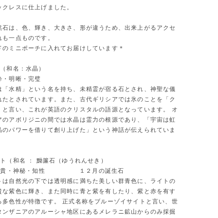
ックレスに仕上げました。
然石は、色、輝き、大きさ、形が違うため、出来上がるアクセ
れも一点ものです。
ドのミニポーチに入れてお届けしています＊
ル（和名：水晶）
粋・明晰・完璧
は「水精」という名を持ち、未精霊が宿る石とされ、神聖な儀
れたとされています。また、古代ギリシアでは氷のことを「ク
」と言い、これが英語のクリスタルの語源となっています。 オ
アのアボリジニの間では水晶は霊力の根源であり、「宇宙は虹
晶のパワーを借りて創り上げた」という神話が伝えられていま
ト（和名 ： 黝簾石（ゆうれんせき）
： 高貴・神秘・知性 １２月の誕生石
トは自然光の下では透明感に満ちた美しい群青色に、ライトの
貴な紫色に輝き、また同時に青と紫を有したり、紫と赤を有す
る多色性が特徴です。 正式名称をブルーゾイサイトと言い、世
タンザニアのアルーシャ地区にあるメレラニ鉱山からのみ採掘