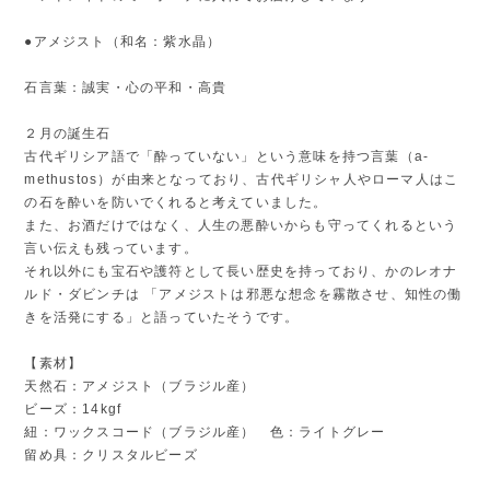
●アメジスト（和名：紫水晶）
石言葉：誠実・心の平和・高貴
２月の誕生石
古代ギリシア語で「酔っていない」という意味を持つ言葉（a-
methustos）が由来となっており、古代ギリシャ人やローマ人はこ
の石を酔いを防いでくれると考えていました。
また、お酒だけではなく、人生の悪酔いからも守ってくれるという
言い伝えも残っています。
それ以外にも宝石や護符として長い歴史を持っており、かのレオナ
ルド・ダビンチは 「アメジストは邪悪な想念を霧散させ、知性の働
きを活発にする」と語っていたそうです。
【素材】
天然石：アメジスト（ブラジル産）
ビーズ：14kgf
紐：ワックスコード（ブラジル産） 色：ライトグレー
留め具：クリスタルビーズ