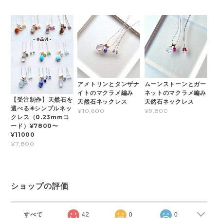
アメトリンとタンザナ
ムーンストーンとガー
イトのマクラメ編み
ネットのマクラメ編み
【受注制作】天然石を
天然石ネックレス
天然石ネックレス
選べる✳︎シンプルネッ
¥10,600
¥9,800
クレス（0.23mmコ
ード）¥7800〜
¥11000
¥7,800
ショップの評価
すべて
42
0
0