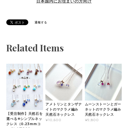
日本国内にお住まいの方向け
通報する
Related Items
アメトリンとタンザナ
ムーンストーンとガー
イトのマクラメ編み
ネットのマクラメ編み
【受注制作】天然石を
天然石ネックレス
天然石ネックレス
選べる✳︎シンプルネッ
¥10,600
¥9,800
クレス（0.23mmコ