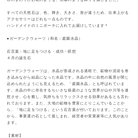
すべての天然石は、色、輝き、大きさ、形が違うため、出来上がる
アクセサリーはどれも一点ものです。
ハンドメイドのミニポーチに入れてお届けしています＊
●ガーデンクウォーツ（和名：庭園水晶）
石言葉：地に足をつける・成功・瞑想
４月の誕生石
ガーデンクウォーツは、水晶が形成される過程で、鉱物や泥岩を巻
き込みながら結晶になった水晶です。水晶の中に自然の風景が閉じ
込められたようにも見えるため、「庭園水晶」とも呼ばれていま
す。水晶の中に存在するちいさな箱庭のような世界が山や川等を連
想させ、心を癒し、気持ちをリラックスさせる効果があるとも言わ
れております。また、大地の鉱物を豊富にとりこんでいることか
ら、「地に足をつける」という石言葉が付いております。このこと
から、事業運の石として親しまれ、経営者や実業家等に人気があり
ます。
【素材】