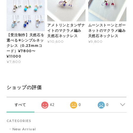
アメトリンとタンザナ
ムーンストーンとガー
イトのマクラメ編み
ネットのマクラメ編み
【受注制作】天然石を
天然石ネックレス
天然石ネックレス
選べる✳︎シンプルネッ
¥10,600
¥9,800
クレス（0.23mmコ
ード）¥7800〜
¥11000
¥7,800
ショップの評価
すべて
42
0
0
CATEGORIES
New Arrival