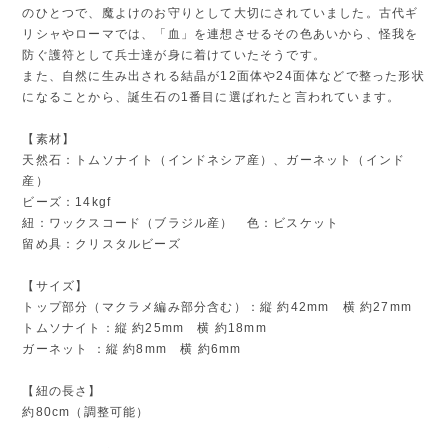
のひとつで、魔よけのお守りとして大切にされていました。古代ギ
リシャやローマでは、「血」を連想させるその色あいから、怪我を
防ぐ護符として兵士達が身に着けていたそうです。
また、自然に生み出される結晶が12面体や24面体などで整った形状
になることから、誕生石の1番目に選ばれたと言われています。
【素材】
天然石：トムソナイト（インドネシア産）、ガーネット（インド
産）
ビーズ：14kgf
紐：ワックスコード（ブラジル産） 色：ビスケット
留め具：クリスタルビーズ
【サイズ】
トップ部分（マクラメ編み部分含む）：縦 約42mm 横 約27mm
トムソナイト：縦 約25mm 横 約18mm
ガーネット ：縦 約8mm 横 約6mm
【紐の長さ】
約80cm（調整可能）