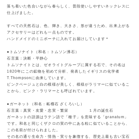
落ち着いた色合いながら春らしく、普段使いしやすいネックレスに
仕上げました。
すべての天然石は、色、輝き、大きさ、形が違うため、出来上がる
アクセサリーはどれも一点ものです。
ハンドメイドのミニポーチに入れてお届けしています＊
●トムソナイト（和名：トムソン沸石）
石言葉：決断・平静心
トムソナイトとは、ゼオライトグループに属する石で、その名は
1820年にこの鉱物を初めて分析、発表したイギリスの化学者
T.Thompsonに由来しています。
ピンクベージュと白の模様が美しく、模様がラリマーに似ているこ
とから、ピンク・ラリマーとも呼ばれています。
●ガーネット（和名：柘榴石 ざくろいし）
石言葉：真実・友愛・忠実・繁栄 １月の誕生石
ガーネットの語源はラテン語で「種子」を意味する「granatum」
です。和名と同じくザクロの実の中にある粒に似ていることから、
この名前が付けられました。
その名の通り生命力・情熱・実りを象徴する、歴史上最も古い宝石