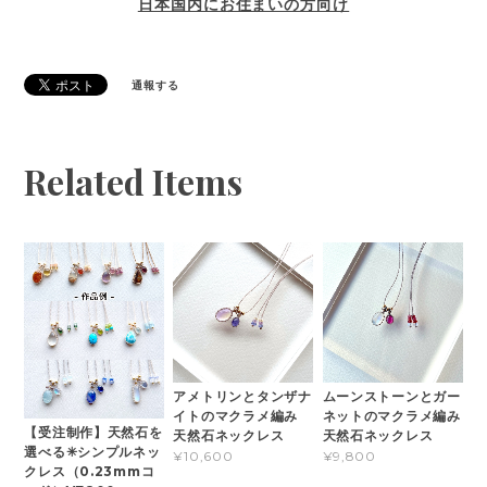
日本国内にお住まいの方向け
通報する
Related Items
アメトリンとタンザナ
ムーンストーンとガー
イトのマクラメ編み
ネットのマクラメ編み
【受注制作】天然石を
天然石ネックレス
天然石ネックレス
選べる✳︎シンプルネッ
¥10,600
¥9,800
クレス（0.23mmコ