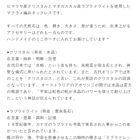
ヒマラヤ産クリスタルとマダガスカル産ラブラドライトを使用した
マクラメ編みネックレスです。
すべての天然石は、色、輝き、大きさ、形が違うため、出来上がる
アクセサリーはどれも一点ものです。
ハンドメイドのミニポーチに入れてお届けしています＊
●クリスタル（和名：水晶）
石言葉：純粋・明晰・完璧
古代日本では「水精」という名を持ち、未精霊が宿る石とされ、神
聖な儀式に用いられたとされています。また、古代ギリシアでは氷
のことを「クリスタロス」と言い、これが英語のクリスタルの語源
となっています。 オーストラリアのアボリジニの間では水晶は霊力
の根源であり、「宇宙は虹色の蛇が水晶のパワーを借りて創り上げ
た」という神話が伝えられています。
●ラブラドライト（和名：曹灰長石）
石言葉：思慕・調和・記憶
１８世紀後半、カナダのラブラドル半島で発見された事からこの名
がついたと言われています。
蝶の羽や、海、宇宙を想像させるこの独特の輝きは「ラブラドレッ