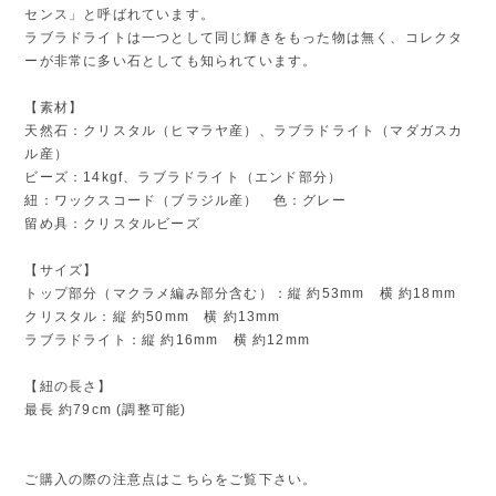
センス」と呼ばれています。
ラブラドライトは一つとして同じ輝きをもった物は無く、コレクタ
ーが非常に多い石としても知られています。
【素材】
天然石：クリスタル（ヒマラヤ産）、ラブラドライト（マダガスカ
ル産）
ビーズ：14kgf、ラブラドライト（エンド部分）
紐：ワックスコード（ブラジル産） 色：グレー
留め具：クリスタルビーズ
【サイズ】
トップ部分（マクラメ編み部分含む）：縦 約53mm 横 約18mm
クリスタル：縦 約50mm 横 約13mm
ラブラドライト：縦 約16mm 横 約12mm
【紐の長さ】
最長 約79cm (調整可能)
ご購入の際の注意点はこちらをご覧下さい。