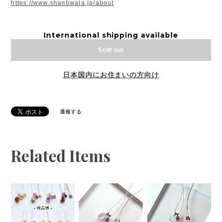
https://www.shantiwala.jp/about
International shipping available
Sold out
日本国内にお住まいの方向け
通報する
Related Items