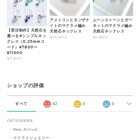
アメトリンとタンザナ
ムーンストーンとガー
イトのマクラメ編み
ネットのマクラメ編み
【受注制作】天然石を
天然石ネックレス
天然石ネックレス
選べる✳︎シンプルネッ
¥10,600
¥9,800
クレス（0.23mmコ
ード）¥7800〜
¥11000
¥7,800
ショップの評価
すべて
42
0
0
CATEGORIES
New Arrival
マクラメジュエリー