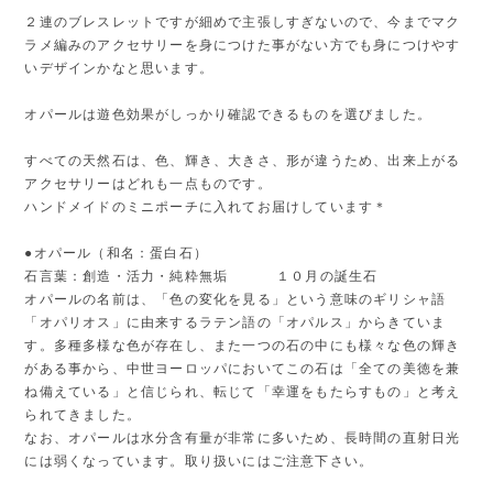
２連のブレスレットですが細めで主張しすぎないので、今までマク
ラメ編みのアクセサリーを身につけた事がない方でも身につけやす
いデザインかなと思います。
オパールは遊色効果がしっかり確認できるものを選びました。
すべての天然石は、色、輝き、大きさ、形が違うため、出来上がる
アクセサリーはどれも一点ものです。
ハンドメイドのミニポーチに入れてお届けしています＊
●オパール（和名：蛋白石）
石言葉：創造・活力・純粋無垢 １０月の誕生石
オパールの名前は、「色の変化を見る」という意味のギリシャ語
「オパリオス」に由来するラテン語の「オパルス」からきていま
す。多種多様な色が存在し、また一つの石の中にも様々な色の輝き
がある事から、中世ヨーロッパにおいてこの石は「全ての美徳を兼
ね備えている」と信じられ、転じて「幸運をもたらすもの」と考え
られてきました。
なお、オパールは水分含有量が非常に多いため、長時間の直射日光
には弱くなっています。取り扱いにはご注意下さい。