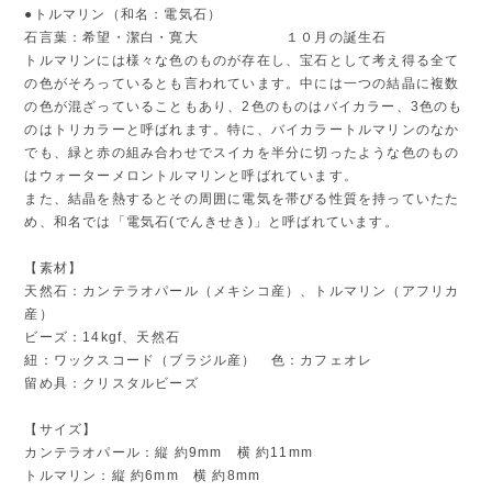
●トルマリン（和名：電気石）
石言葉：希望・潔白・寛大 １０月の誕生石
トルマリンには様々な色のものが存在し、宝石として考え得る全て
の色がそろっているとも言われています。中には一つの結晶に複数
の色が混ざっていることもあり、2色のものはバイカラー、3色のも
のはトリカラーと呼ばれます。特に、バイカラートルマリンのなか
でも、緑と赤の組み合わせでスイカを半分に切ったような色のもの
はウォーターメロントルマリンと呼ばれています。
また、結晶を熱するとその周囲に電気を帯びる性質を持っていたた
め、和名では「電気石(でんきせき)」と呼ばれています。
【素材】
天然石：カンテラオパール（メキシコ産）、トルマリン（アフリカ
産）
ビーズ：14kgf、天然石
紐：ワックスコード（ブラジル産） 色：カフェオレ
留め具：クリスタルビーズ
【サイズ】
カンテラオパール：縦 約9mm 横 約11mm
トルマリン：縦 約6mm 横 約8mm