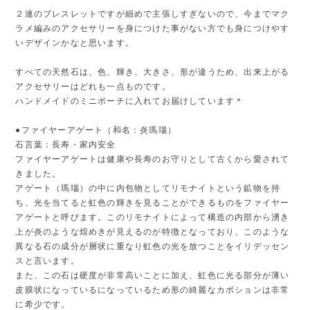
２連のブレスレットですが細めで主張しすぎないので、今までマク
ラメ編みのアクセサリーを身につけた事がない方でも身につけやす
いデザインかなと思います。
すべての天然石は、色、輝き、大きさ、形が違うため、出来上がる
アクセサリーはどれも一点ものです。
ハンドメイドのミニポーチに入れてお届けしています＊
●ファイヤーアゲート（和名：炎瑪瑙）
石言葉：長寿・家内安全
ファイヤーアゲートは健康や長寿のお守りとして古くから愛されて
きました。
アゲート（瑪瑙）の中に内包物としてリモナイトという鉱物を持
ち、光を当てると虹色の輝きを見ることができるものをファイヤー
アゲートと呼びます。このリモナイトによって構造の内部から湧き
上が炎のような煌めきが見えるのが特徴となっており、このような
異なる石の成分が層状に重なり虹色の光を放つことをイリデッセン
スと言います。
また、この石は硬度が非常高いことに加え、虹色に光る部分が薄い
皮膜状になっているになっているため形の綺麗なカボションは非常
に希少です。