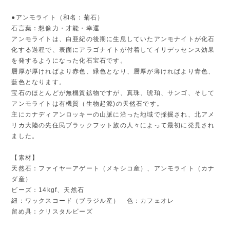
●アンモライト（和名：菊石）
石言葉：想像力・才能・幸運
アンモライトは、白亜紀の後期に生息していたアンモナイトが化石
化する過程で、表面にアラゴナイトが付着してイリデッセンス効果
を発するようになった化石宝石です。
層厚が厚ければより赤色、緑色となり、層厚が薄ければより青色、
藍色となります。
宝石のほとんどが無機質鉱物ですが、真珠、琥珀、サンゴ、そして
アンモライトは有機質（生物起源)の天然石です。
主にカナディアンロッキーの山脈に沿った地域で採掘され、北アメ
リカ大陸の先住民ブラックフット族の人々によって最初に発見され
ました。
【素材】
天然石：ファイヤーアゲート（メキシコ産）、アンモライト（カナ
ダ産）
ビーズ：14kgf、天然石
紐：ワックスコード（ブラジル産） 色：カフェオレ
留め具：クリスタルビーズ