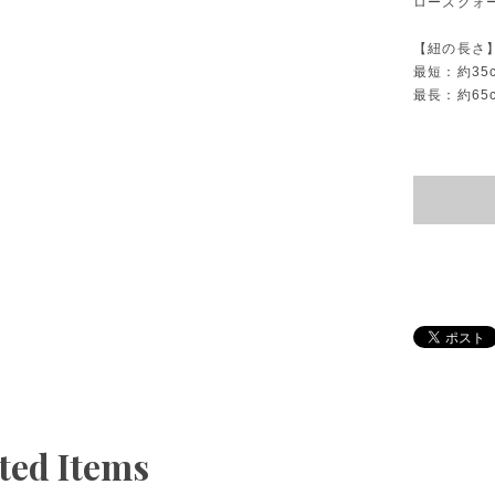
ローズクォー
【紐の長さ
最短：約35
最長：約65
ted Items