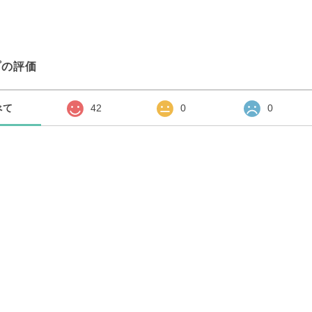
プの評価
べて
42
0
0