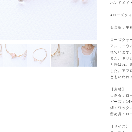
ハンドメイ
●ローズク
石言葉：平
ローズクォ
アルミニウ
れています
また、ギリ
と呼ばれ、
した。アフ
ともいわれ
【素材】
天然石：ロ
ビーズ：14
紐：ワック
留め具：ロ
【サイズ】