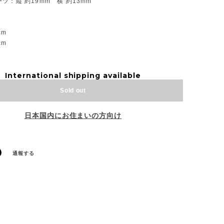
ツ：縦 約19mm 横 約13mm
】
cm
cm
International shipping available
Sold out
日本国内にお住まいの方向け
通報する