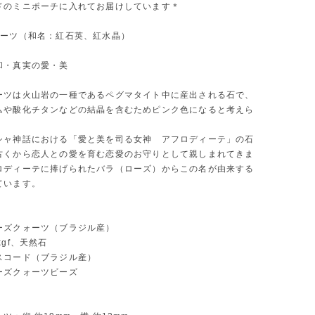
ドのミニポーチに入れてお届けしています＊
ォーツ（和名：紅石英、紅水晶）
和・真実の愛・美
ーツは火山岩の一種であるペグマタイト中に産出される石で、
ムや酸化チタンなどの結晶を含むためピンク色になると考えら
。
シャ神話における「愛と美を司る女神 アフロディーテ」の石
古くから恋人との愛を育む恋愛のお守りとして親しまれてきま
ロディーテに捧げられたバラ（ローズ）からこの名が由来する
ています。
ーズクォーツ（ブラジル産）
kgf、天然石
スコード（ブラジル産）
ーズクォーツビーズ