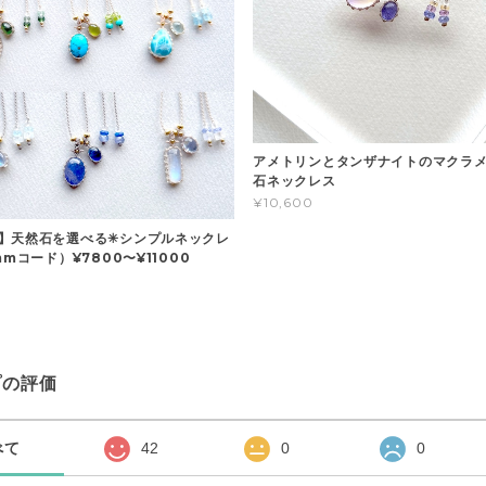
アメトリンとタンザナイトのマクラメ
石ネックレス
¥10,600
】天然石を選べる✳︎シンプルネックレ
mmコード）¥7800〜¥11000
プの評価
べて
42
0
0