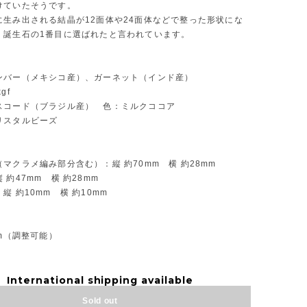
けていたそうです。
に生み出される結晶が12面体や24面体などで整った形状にな
、誕生石の1番目に選ばれたと言われています。
ンバー（メキシコ産）、ガーネット（インド産）
gf
スコード（ブラジル産） 色：ミルクココア
リスタルビーズ
マクラメ編み部分含む）：縦 約70mm 横 約28mm
 約47mm 横 約28mm
縦 約10mm 横 約10mm
】
cm（調整可能）
International shipping available
Sold out