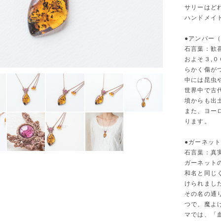
サリーはど
ハンドメイ
●アンバー
石言葉：歓
およそ３,
らかく傷が
中には昆虫
世界中で古
墳からも出
また、ヨー
ります。
●ガーネッ
石言葉：
ガーネットの
和名と同じ
けられまし
その名の通
つで、魔よ
マでは、「