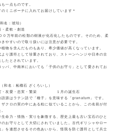
れも一点ものです。
ドのミニポーチに入れてお届けしています＊
（和名：琥珀）
喜・柔軟・創造
０００万年前の松類の樹液が化石化したものです。そのため、柔
つきやすいので取り扱いには注意が必要です。
や植物を含んだものもあり、希少価値が高くなっています。
代より護符として珍重されており、ストーンヘンジや日本の古
土したとされています。
ロッパ、中南米においても「子供のお守り」として愛されてお
ト（和名：柘榴石 ざくろいし）
真実・友愛・忠実・繁栄 １月の誕生石
語源はラテン語で「種子」を意味する「granatum」です。
くザクロの実の中にある粒に似ていることから、この名前が付
た。
り生命力・情熱・実りを象徴する、歴史上最も古い宝石のひと
けのお守りとして大切にされていました。古代ギリシャやロー
血」を連想させるその色あいから、怪我を防ぐ護符として兵士