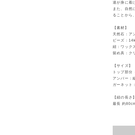
達が身に着
また、自然
ることから
【素材】
天然石：ア
ビーズ：14k
紐：ワック
留め具：ク
【サイズ】
トップ部分（
アンバー：縦
ガーネット：
【紐の長さ
最長 約80