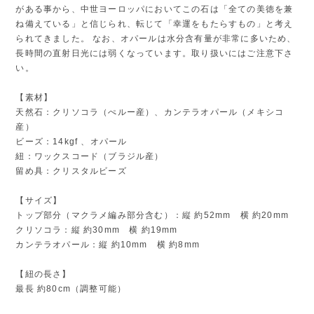
がある事から、中世ヨーロッパにおいてこの石は「全ての美徳を兼
ね備えている」と信じられ、転じて「幸運をもたらすもの」と考え
られてきました。 なお、オパールは水分含有量が非常に多いため、
長時間の直射日光には弱くなっています。取り扱いにはご注意下さ
い。
【素材】
天然石：クリソコラ（ぺルー産）、カンテラオパール（メキシコ
産）
ビーズ：14kgf 、オパール
紐：ワックスコード（ブラジル産）
留め具：クリスタルビーズ
【サイズ】
トップ部分（マクラメ編み部分含む）：縦 約52mm 横 約20mm
クリソコラ：縦 約30mm 横 約19mm
カンテラオパール：縦 約10mm 横 約8mm
【紐の長さ】
最長 約80cm（調整可能）