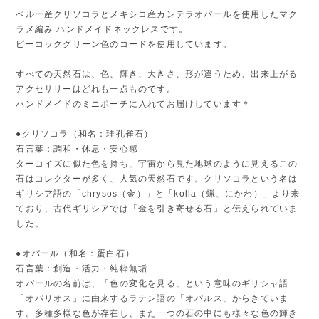
ペルー産クリソコラとメキシコ産カンテラオパールを使用したマク
ラメ編み ハンドメイドネックレスです。
ピーコックグリーン色のコードを使用しています。
すべての天然石は、色、輝き、大きさ、形が違うため、出来上がる
アクセサリーはどれも一点ものです。
ハンドメイドのミニポーチに入れてお届けしています＊
●クリソコラ（和名：珪孔雀石）
石言葉：調和・休息・安心感
ターコイズに似た色を持ち、宇宙から見た地球のように見えるこの
石はコレクターが多く、人気の天然石です。クリソコラという名は
ギリシア語の「chrysos（金）」と「kolla（蝋、にかわ）」より来
ており、古代ギリシアでは「金を引き寄せる石」と伝えられていま
した。
●オパール（和名：蛋白石）
石言葉：創造・活力・純粋無垢
オパールの名前は、「色の変化を見る」という意味のギリシャ語
「オパリオス」に由来するラテン語の「オパルス」からきていま
す。多種多様な色が存在し、また一つの石の中にも様々な色の輝き