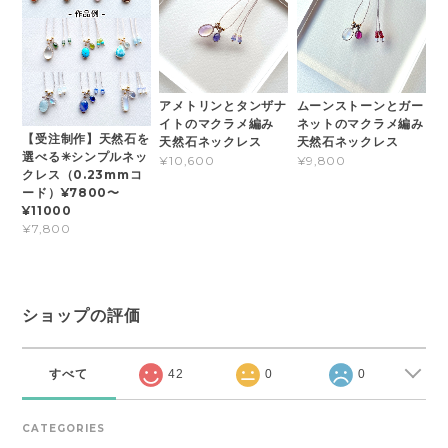
アメトリンとタンザナ
ムーンストーンとガー
イトのマクラメ編み
ネットのマクラメ編み
【受注制作】天然石を
天然石ネックレス
天然石ネックレス
選べる✳︎シンプルネッ
¥10,600
¥9,800
クレス（0.23mmコ
ード）¥7800〜
¥11000
¥7,800
ショップの評価
すべて
42
0
0
CATEGORIES