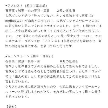
●アメジスト（和名：紫水晶）
石言葉：誠実・心の平和・高貴 ２月の誕生石
古代ギリシア語で「酔っていない」という意味を持つ言葉（a-
methustos）が由来となっており、古代ギリシャ人やローマ人はこ
の石を酔いを防いでくれると考えていました。 また、お酒だけでは
なく、人生の悪酔いからも守ってくれるという言い伝えも残ってい
ます。 それ以外にも宝石や護符として長い歴史を持っており、かの
レオナルド・ダビンチは 「アメジストは邪悪な想念を霧散させ、知
性の働きを活発にする」と語っていたそうです。
●ムーンストーン（和名：月長石）
石言葉：健康・長寿・富 ６月の誕生石
古来より世界各国で月の力を秘めた石として崇められてきました。
古代インドでは聖なる石として聖職者が身につけ、またヨーロッパ
では「旅人の石」として旅の安全祈願としてこの石を身につけたと
言われています。
クリスタルの様に透き通ったものや、七色に光るレンイボームーン
ストーンと呼ばれるものがあり、それぞれの石によって様々な表情
を持っています。
【素材】