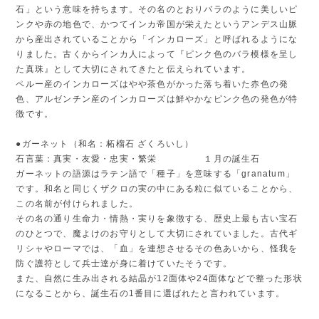
石」という意味を持ちます。その名のとおりバラのように美しいピ
ンクや赤の地色で、かつてインカ帝国が栄えたというアンデス山脈
から産出されていることから「インカローズ」と呼ばれるようにな
りました。古くからインカ人によって『ピンク色のバラ模様を呈し
た真珠』として大切にされてきたと伝えられています。
ペルー産のインカローズはやや茶色がかった落ち着いた赤色の発
色、アルゼンチン産のインカローズは鮮やかなピンク色の発色が特
徴です。
●ガーネット（和名：柘榴石 ざくろいし）
石言葉：真実・友愛・忠実・繁栄 １月の誕生石
ガーネットの語源はラテン語で「種子」を意味する「granatum」
です。和名と同じくザクロの実の中にある粒に似ていることから、
この名前が付けられました。
その名の通り生命力・情熱・実りを象徴する、歴史上最も古い宝石
のひとつで、魔よけのお守りとして大切にされていました。古代ギ
リシャやローマでは、「血」を連想させるその色あいから、怪我を
防ぐ護符として兵士達が身に着けていたそうです。
また、自然に生み出される結晶が12面体や24面体などで整った形状
になることから、誕生石の1番目に選ばれたと言われています。