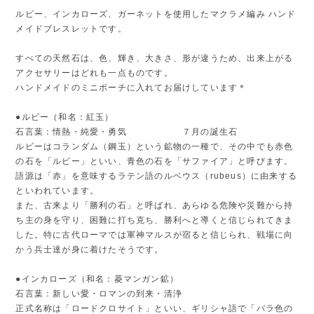
ルビー、インカローズ、ガーネットを使用したマクラメ編み ハンド
メイドブレスレットです。
すべての天然石は、色、輝き、大きさ、形が違うため、出来上がる
アクセサリーはどれも一点ものです。
ハンドメイドのミニポーチに入れてお届けしています＊
●ルビー（和名：紅玉）
石言葉：情熱・純愛・勇気 ７月の誕生石
ルビーはコランダム（鋼玉）という鉱物の一種で、その中でも赤色
の石を「ルビー」といい、青色の石を「サファイア」と呼びます。
語源は「赤」を意味するラテン語のルベウス（rubeus）に由来する
といわれています。
また、古来より「勝利の石」と呼ばれ、あらゆる危険や災難から持
ち主の身を守り、困難に打ち克ち、勝利へと導くと信じられてきま
した。特に古代ローマでは軍神マルスが宿ると信じられ、戦場に向
かう兵士達が身に着けたそうです。
●インカローズ（和名：菱マンガン鉱）
石言葉：新しい愛・ロマンの到来・清浄
正式名称は「ロードクロサイト」といい、ギリシャ語で「バラ色の