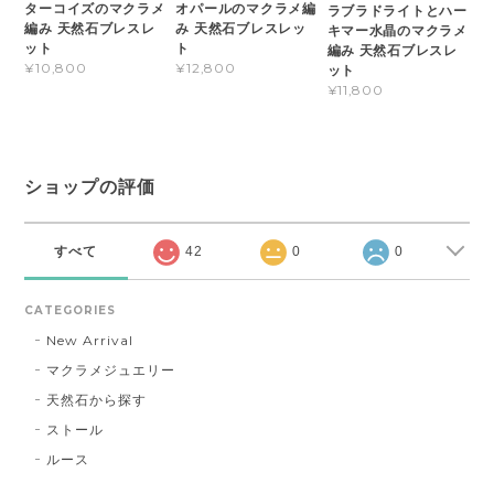
ターコイズのマクラメ
オパールのマクラメ編
ラブラドライトとハー
編み 天然石ブレスレ
み 天然石ブレスレッ
キマー水晶のマクラメ
ット
ト
編み 天然石ブレスレ
¥10,800
¥12,800
ット
¥11,800
ショップの評価
すべて
42
0
0
CATEGORIES
New Arrival
マクラメジュエリー
天然石から探す
ストール
ルース