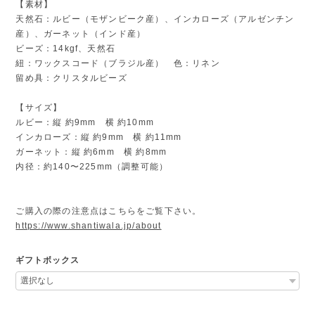
【素材】
天然石：ルビー（モザンビーク産）、インカローズ（アルゼンチン
産）、ガーネット（インド産）
ビーズ：14kgf、天然石
紐：ワックスコード（ブラジル産） 色：リネン
留め具：クリスタルビーズ
【サイズ】
ルビー：縦 約9mm 横 約10mm
インカローズ：縦 約9mm 横 約11mm
ガーネット：縦 約6mm 横 約8mm
内径：約140〜225mm（調整可能）
ご購入の際の注意点はこちらをご覧下さい。
https://www.shantiwala.jp/about
ギフトボックス