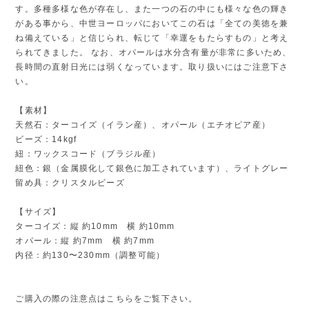
す。多種多様な色が存在し、また一つの石の中にも様々な色の輝き
がある事から、中世ヨーロッパにおいてこの石は「全ての美徳を兼
ね備えている」と信じられ、転じて「幸運をもたらすもの」と考え
られてきました。 なお、オパールは水分含有量が非常に多いため、
長時間の直射日光には弱くなっています。取り扱いにはご注意下さ
い。
【素材】
天然石：ターコイズ（イラン産）、オパール（エチオピア産）
ビーズ：14kgf
紐：ワックスコード（ブラジル産）
紐色：銀（金属膜化して銀色に加工されています）、ライトグレー
留め具：クリスタルビーズ
【サイズ】
ターコイズ：縦 約10mm 横 約10mm
オパール：縦 約7mm 横 約7mm
内径：約130〜230mm（調整可能）
ご購入の際の注意点はこちらをご覧下さい。