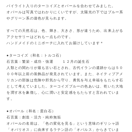
パイライト入りのターコイズとオパールを合わせてみました。
オパールは写真ではわかりにくいですが、太陽光の下ではブルー系
やグリーン系の遊色が見られます。
すべての天然石は、色、輝き、大きさ、形が違うため、出来上がる
アクセサリーはどれも一点ものです。
ハンドメイドのミニポーチに入れてお届けしています＊
●ターコイズ（和名：トルコ石）
石言葉：繁栄・成功・強運 １２月の誕生石
人類との関わりが最も古い石とされ、古代イランの遺跡からは５０
００年以上前の装飾品が発見されています。また、ネイティブアメ
リカンの部族は危険や邪気から守り、勇気を与え幸福をもたらす石
として考えていました。ターコイズブルーの色あいは、乾いた大地
を潤す水を象徴し、心に潤いと安定感をもたらすと言われていま
す。
●オパール（和名：蛋白石）
石言葉：創造・活力・純粋無垢
オパールの名前は、「色の変化を見る」という意味のギリシャ語
「オパリオス」に由来するラテン語の「オパルス」からきていま