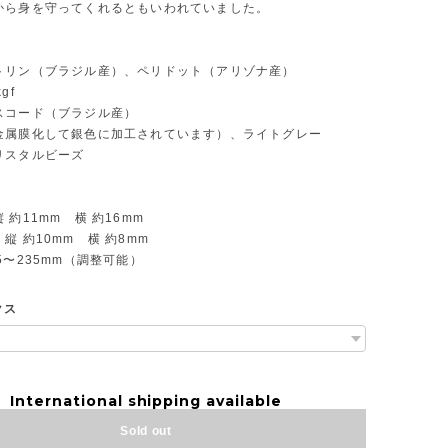
から身を守ってくれるともいわれていました。
トリン（ブラジル産）、ペリドット（アリゾナ産）
gf
スコード（ブラジル産）
金属膜化して銀色に加工されています）、ライトグレー
リスタルビーズ
 約11mm 横 約16mm
縦 約10mm 横 約8mm
5〜235mm（調整可能）
クス
International shipping available
Sold out