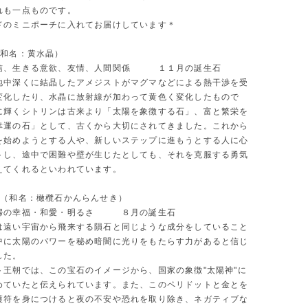
れも一点ものです。
ドのミニポーチに入れてお届けしています＊
（和名：黄水晶）
信、生きる意欲、友情、人間関係 １１月の誕生石
地中深くに結晶したアメジストがマグマなどによる熱干渉を受
変化したり、水晶に放射線が加わって黄色く変化したもので
に輝くシトリンは古来より「太陽を象徴する石」、富と繁栄を
幸運の石」として、古くから大切にされてきました。これから
を始めようとする人や、新しいステップに進もうとする人に心
トし、途中で困難や壁が生じたとしても、それを克服する勇気
えてくれるといわれています。
ト（和名：橄欖石かんらんせき）
婦の幸福・和愛・明るさ ８月の誕生石
は遠い宇宙から飛来する隕石と同じような成分をしていること
中に太陽のパワーを秘め暗闇に光りをもたらす力があると信じ
した。
ト王朝では、この宝石のイメージから、国家の象徴"太陽神"に
めていたと伝えられています。また、このペリドットと金とを
護符を身につけると夜の不安や恐れを取り除き、ネガティブな