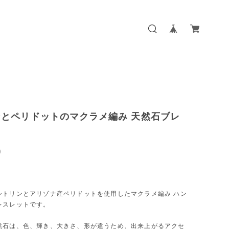
ンとペリドットのマクラメ編み 天然石ブレ
ト
0
シトリンとアリゾナ産ペリドットを使用したマクラメ編み ハン
レスレットです。
然石は、色、輝き、大きさ、形が違うため、出来上がるアクセ