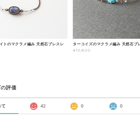
イトのマクラメ編み 天然石ブレスレ
ターコイズのマクラメ編み 天然石ブ
¥10,800
プの評価
べて
42
0
0