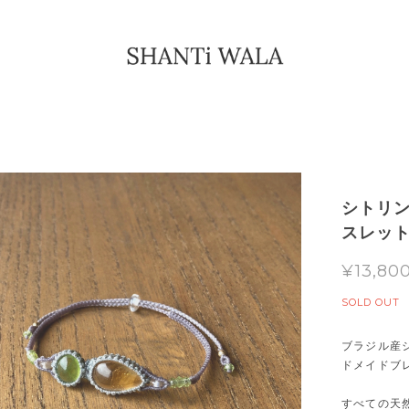
シトリ
スレッ
¥13,80
SOLD OUT
ブラジル産
ドメイドブ
すべての天