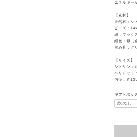
エネルギー
【素材】
天然石：シ
ビーズ：14k
紐：ワック
紐色：銀（
留め具：ク
【サイズ】
シトリン：縦
ペリドット：
内径：約13
ギフトボッ