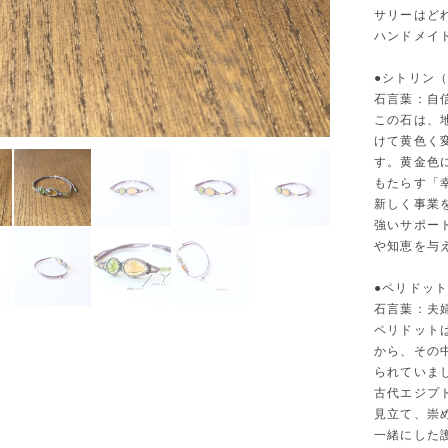
サリーはど
ハンドメイ
●シトリン
石言葉：自
この石は、
けて黄色く
す。黄金色
もたらす「
新しく事業
強いサポー
や知恵を与
●ペリドッ
石言葉：夫
ペリドット
から、その
られていま
古代エジプ
見立て、崇
一緒にした