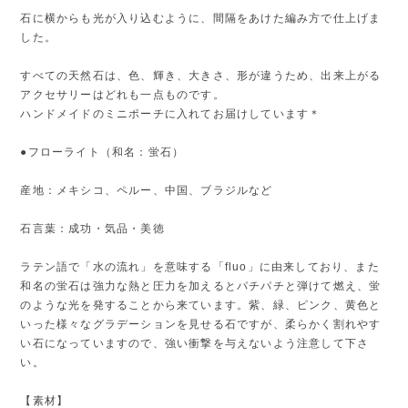
石に横からも光が入り込むように、間隔をあけた編み方で仕上げま
した。
すべての天然石は、色、輝き、大きさ、形が違うため、出来上がる
アクセサリーはどれも一点ものです。
ハンドメイドのミニポーチに入れてお届けしています＊
●フローライト（和名：蛍石）
産地：メキシコ、ペルー、中国、ブラジルなど
石言葉：成功・気品・美徳
ラテン語で「水の流れ」を意味する「fluo」に由来しており、また
和名の蛍石は強力な熱と圧力を加えるとパチパチと弾けて燃え、蛍
のような光を発することから来ています。紫、緑、ピンク、黄色と
いった様々なグラデーションを見せる石ですが、柔らかく割れやす
い石になっていますので、強い衝撃を与えないよう注意して下さ
い。
【素材】