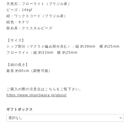
天然石：フローライト（ブラジル産）
ビーズ：14kgf
紐：ワックスコード（ブラジル産）
紐色：キナリ
留め具：クリスタルビーズ
【サイズ】
トップ部分（マクラメ編み部分含む）：縦 約39mm 横 約25mm
フローライト：縦 約32mm 横 約25mm
【紐の長さ】
最長 約80cm（調整可能）
ご購入の際の注意点はこちらをご覧下さい。
https://www.shantiwala.jp/about
ギフトボックス