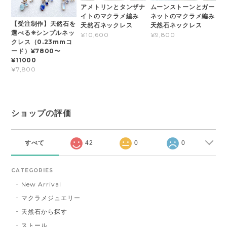
アメトリンとタンザナ
ムーンストーンとガー
イトのマクラメ編み
ネットのマクラメ編み
【受注制作】天然石を
天然石ネックレス
天然石ネックレス
選べる✳︎シンプルネッ
¥10,600
¥9,800
クレス（0.23mmコ
ード）¥7800〜
¥11000
¥7,800
ショップの評価
すべて
42
0
0
CATEGORIES
New Arrival
マクラメジュエリー
天然石から探す
ストール