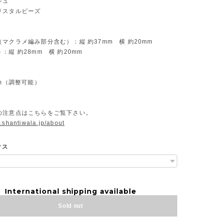
ジュ
リスタルビーズ
マクラメ編み部分含む）：縦 約37mm 横 約20mm
：縦 約28mm 横 約20mm
】
cm（調整可能）
の注意点はこちらをご覧下さい。
.shantiwala.jp/about
クス
International shipping available
Sold out