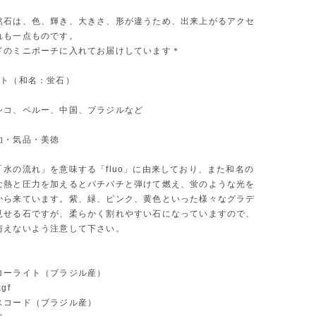
然石は、色、輝き、大きさ、形が違うため、出来上がるアクセ
れも一点ものです。
ドのミニポーチに入れてお届けしています＊
イト（和名：蛍石）
シコ、ペルー、中国、ブラジルなど
功・気品・美徳
「水の流れ」を意味する「fluo」に由来しており、また和名の
な熱と圧力を加えるとパチパチと弾けて燃え、蛍のような光を
から来ています。紫、緑、ピンク、黄色といった様々なグラデ
見せる石ですが、柔らかく割れやすい石になっていますので、
与えないよう注意して下さい。
ローライト（ブラジル産）
gf
スコード（ブラジル産）