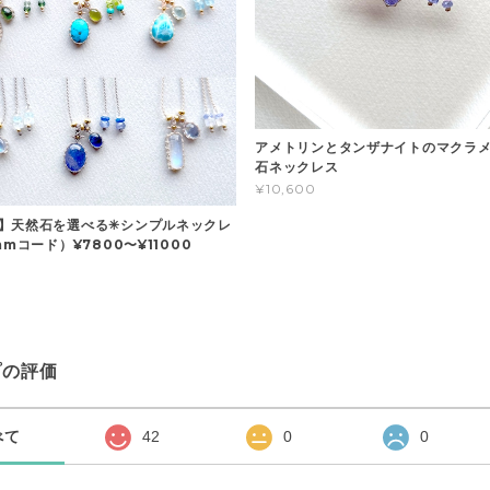
アメトリンとタンザナイトのマクラメ
石ネックレス
¥10,600
】天然石を選べる✳︎シンプルネックレ
mmコード）¥7800〜¥11000
プの評価
べて
42
0
0