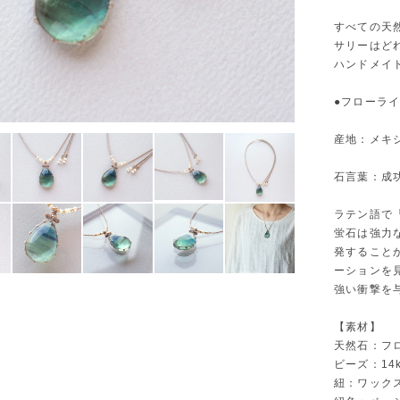
すべての天
サリーはど
ハンドメイ
●フローラ
産地：メキ
石言葉：成
ラテン語で
蛍石は強力
発すること
ーションを
強い衝撃を
【素材】
天然石：フ
ビーズ：14k
紐：ワック