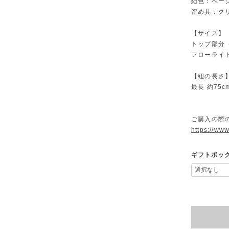
紐色：ベー
留め具：ク
【サイズ】
トップ部分（
フローライト
【紐の長さ
最長 約75
ご購入の際
https://www
ギフトボッ