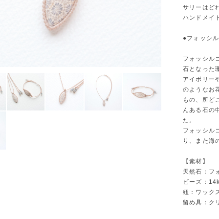
サリーはど
ハンドメイ
●フォッシ
フォッシル
石となった
アイボリー
のようなお
もの、所ど
んある石の
た。
フォッシル
り、また海
【素材】
天然石：フ
ビーズ：14
紐：ワック
留め具：ク