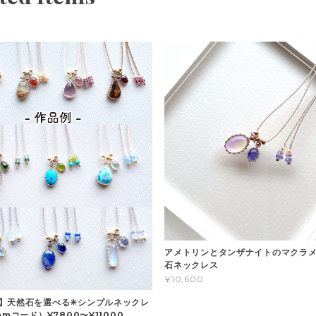
アメトリンとタンザナイトのマクラメ
石ネックレス
¥10,600
】天然石を選べる✳︎シンプルネックレ
mmコード）¥7800〜¥11000