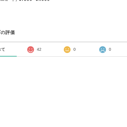
プの評価
べて
42
0
0