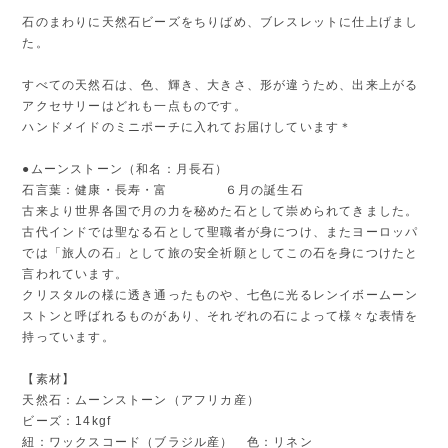
石のまわりに天然石ビーズをちりばめ、ブレスレットに仕上げまし
た。
すべての天然石は、色、輝き、大きさ、形が違うため、出来上がる
アクセサリーはどれも一点ものです。
ハンドメイドのミニポーチに入れてお届けしています＊
●ムーンストーン（和名：月長石）
石言葉：健康・長寿・富 ６月の誕生石
古来より世界各国で月の力を秘めた石として崇められてきました。
古代インドでは聖なる石として聖職者が身につけ、またヨーロッパ
では「旅人の石」として旅の安全祈願としてこの石を身につけたと
言われています。
クリスタルの様に透き通ったものや、七色に光るレンイボームーン
ストンと呼ばれるものがあり、それぞれの石によって様々な表情を
持っています。
【素材】
天然石：ムーンストーン（アフリカ産）
ビーズ：14kgf
紐：ワックスコード（ブラジル産） 色：リネン