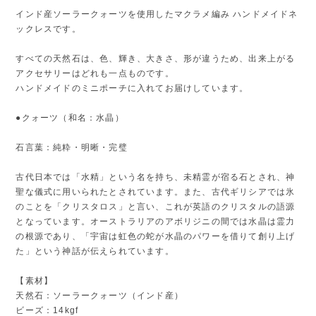
インド産ソーラークォーツを使用したマクラメ編み ハンドメイドネ
ックレスです。
すべての天然石は、色、輝き、大きさ、形が違うため、出来上がる
アクセサリーはどれも一点ものです。
ハンドメイドのミニポーチに入れてお届けしています。
●クォーツ（和名：水晶）
石言葉：純粋・明晰・完璧
古代日本では「水精」という名を持ち、未精霊が宿る石とされ、神
聖な儀式に用いられたとされています。また、古代ギリシアでは氷
のことを「クリスタロス」と言い、これが英語のクリスタルの語源
となっています。オーストラリアのアボリジニの間では水晶は霊力
の根源であり、「宇宙は虹色の蛇が水晶のパワーを借りて創り上げ
た」という神話が伝えられています。
【素材】
天然石：ソーラークォーツ（インド産）
ビーズ：14kgf