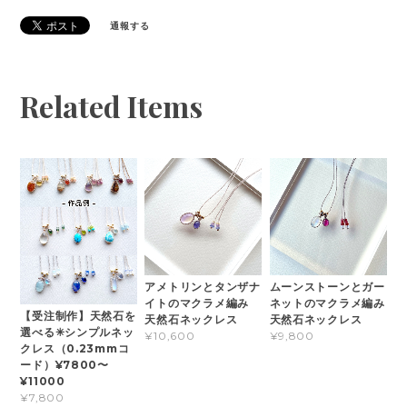
通報する
Related Items
アメトリンとタンザナ
ムーンストーンとガー
イトのマクラメ編み
ネットのマクラメ編み
【受注制作】天然石を
天然石ネックレス
天然石ネックレス
選べる✳︎シンプルネッ
¥10,600
¥9,800
クレス（0.23mmコ
ード）¥7800〜
¥11000
¥7,800